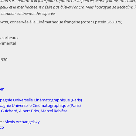
arin s'est attardé à la foire pour rapporter à sa fiancée, Marie-Jeanne, un collier,
ageux et la mer hachée, n'hésite pas à lever l'ancre. Mais l'ouragan se déchaîne, l
situation est bientôt désespérée.
'vran
, conservée à la Cinémathèque française (cote : Epstein 268 B79)
es corbeaux
érimental
 1930
er
mpagnie Universelle Cinématographique (Paris)
pagnie Universelle Cinématographique (Paris)
 Guichard
,
Albert Brès
,
Marcel Rebière
e :
Alexis Archangelsky
sco