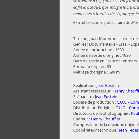
se prépare à regagner l'île. Un jeune m
enfin la barque, qui, malgré le ciel or
manoeuvres hardies de l'équipage, la 
Extrait brochure publicitaire de
Mor
Titre original : Mor-vran - La mer d
Genres : Documentaire - Essai - Exp
Année de production : 1930
Année de sortie d'origine : 1930
Date de sortie en France : 1er mars
Format d'origine : 35
Métrage d'origine : 690 m
Réalisateur :
Jean Epstein
Assistant réalisateur :
Henry Chauffi
Scénariste :
Jean Epstein
Société de production :
C.U.C. - Co
Distributeur d'origine :
C.U.C. - Com
Directeurs de la photographie :
Paul
Cadreur :
Henry Chauffier
Compositeur de la musique original
Coopérateur technique :
Jean Tede