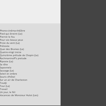
Phono-cinéma-théâtre
Pied qui étreint (Le)
Pierrot le fou
Pour vos beaux yeux
Proie du vent (La)
Prétexte
Quai des Brumes (Le)
Quatre-vingt treize
Quinzième prélude de Chopin (Le)
Rachmaninoff's prelude
Riposte (La)
Sa tête
Sapovnela
Sauvage (Le)
Soleil et ombre
Souris d'hôtel
Sur un air de Charleston
Toudji
Tour (La)
Travail
Un jour, le Nil
Vacances de Monsieur Hulot (Les)