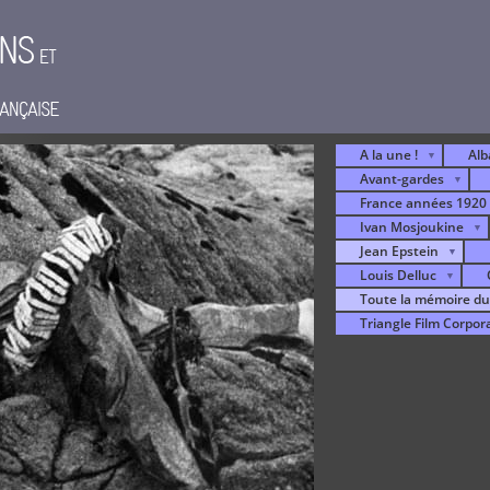
A la une !
Alb
Avant-gardes
France années 1920
Ivan Mosjoukine
Jean Epstein
Louis Delluc
Toute la mémoire d
Triangle Film Corpor