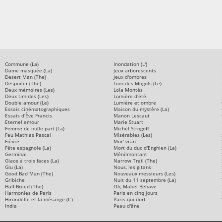
Commune (La)
Inondation (L')
Dame masquée (La)
Jeux arborescents
Desert Man (The)
Jeux d'ombres
Despoiler (The)
Lion des Mogols (Le)
Deux mémoires (Les)
Lola Montès
Deux timides (Les)
Lumière d'été
Double amour (Le)
Lumière et ombre
Essais cinématographiques
Maison du mystère (La)
Essais d'Ève Francis
Manon Lescaut
Eternel amour
Marie Stuart
Femme de nulle part (La)
Michel Strogoff
Feu Mathias Pascal
Misérables (Les)
Fièvre
Mor' vran
Fête espagnole (La)
Mort du duc d'Enghien (La)
Germinal
Ménilmontant
Glace à trois faces (La)
Narrow Trail (The)
Glu (La)
Nous, les gitans
Good Bad Man (The)
Nouveaux messieurs (Les)
Gribiche
Nuit du 11 septembre (La)
Half-Breed (The)
Oh, Mabel Behave
Harmonies de Paris
Paris en cinq jours
Hirondelle et la mésange (L')
Paris qui dort
India
Peau d'âne