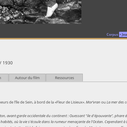
Corpus
Jea
 / 1930
n
Autour du film
Ressources
rs de l’île de Sein, à bord de la «Fleur de Lisieux».
Mor’vran
ou
La mer des 
ton, avant-garde occidentale du continent : Ouessant "ile d'épouvante", phare de
eux habités, où la vie s'écoule dans la rumeur menaçante de l'Océan. Cependant à B