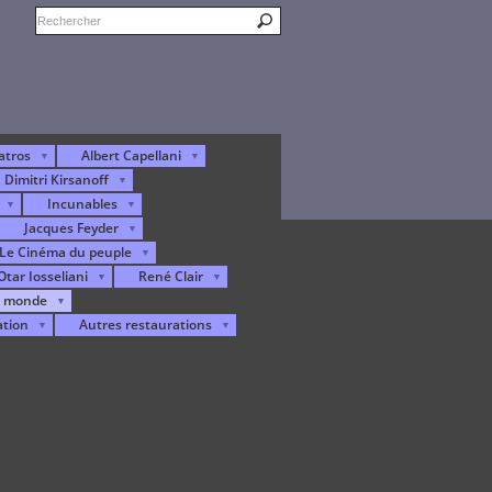
atros
Albert Capellani
Dimitri Kirsanoff
Incunables
Jacques Feyder
Le Cinéma du peuple
Otar Iosseliani
René Clair
u monde
ation
Autres restaurations