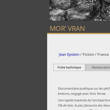
MOR' VRAN
Jean Epstein
/ Fiction / France
Fiche technique
Restauratio
Documentaire poétique sur les pêcheu
bretons, engagé avec
Finis Terrae
.
Une rapide traversée de l'archipel bre
l'île de Sein, le plus farouche des li