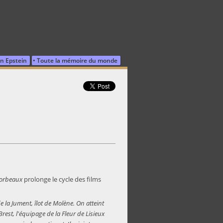
n Epstein
Toute la mémoire du monde
corbeaux
prolonge le cycle des films
 la Jument, îlot de Molène. On atteint
rest, l'équipage de la Fleur de Lisieux