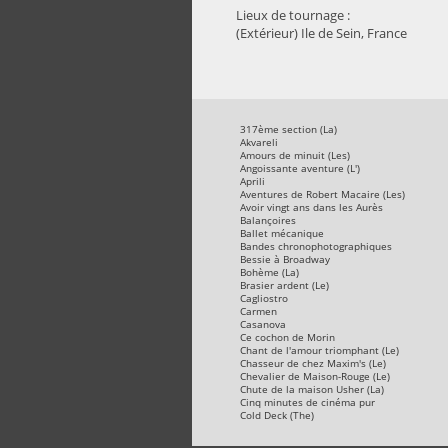
Lieux de tournage :
(Extérieur) Ile de Sein, France
317ème section (La)
Akvareli
Amours de minuit (Les)
Angoissante aventure (L')
Aprili
Aventures de Robert Macaire (Les)
Avoir vingt ans dans les Aurès
Balançoires
Ballet mécanique
Bandes chronophotographiques
Bessie à Broadway
Bohème (La)
Brasier ardent (Le)
Cagliostro
Carmen
Casanova
Ce cochon de Morin
Chant de l'amour triomphant (Le)
Chasseur de chez Maxim's (Le)
Chevalier de Maison-Rouge (Le)
Chute de la maison Usher (La)
Cinq minutes de cinéma pur
Cold Deck (The)