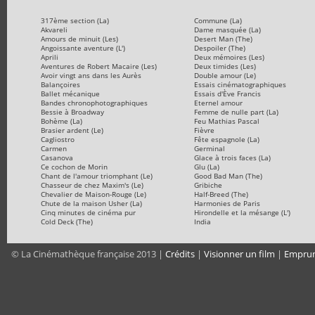
317ème section (La)
Commune (La)
Akvareli
Dame masquée (La)
Amours de minuit (Les)
Desert Man (The)
Angoissante aventure (L')
Despoiler (The)
Aprili
Deux mémoires (Les)
Aventures de Robert Macaire (Les)
Deux timides (Les)
Avoir vingt ans dans les Aurès
Double amour (Le)
Balançoires
Essais cinématographiques
Ballet mécanique
Essais d'Ève Francis
Bandes chronophotographiques
Eternel amour
Bessie à Broadway
Femme de nulle part (La)
Bohème (La)
Feu Mathias Pascal
Brasier ardent (Le)
Fièvre
Cagliostro
Fête espagnole (La)
Carmen
Germinal
Casanova
Glace à trois faces (La)
Ce cochon de Morin
Glu (La)
Chant de l'amour triomphant (Le)
Good Bad Man (The)
Chasseur de chez Maxim's (Le)
Gribiche
Chevalier de Maison-Rouge (Le)
Half-Breed (The)
Chute de la maison Usher (La)
Harmonies de Paris
Cinq minutes de cinéma pur
Hirondelle et la mésange (L')
Cold Deck (The)
India
© La Cinémathèque française 2013 |
Crédits
|
Visionner un film
|
Emprun