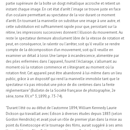
partie supérieure de la boîte un doigt métallique accroche et retient un
instant chaque image. En cet état d'arrêt l'image se trouve juste en face
d'un oculaire permettant au spectateur de la voir durant ce moment
d'arrêt. En tournant la manivelle on substitue une image à une autre, et
cette substitution est suffisamment rapide pour que, persistant sur la
rétine, les impressions successives donnent l'illusion du mouvement. Au
reste le spectateur demeure absolument libre de la vitesse de rotation et
peut, en conséquence, le ralentir ou l'arrêter, soit qu'il veuille se rendre
compte de la décomposition d'un mouvement, soit qu'il veuille en
examiner un détail à loisir. Une lampe à incandescence, alimentée par
des piles enfermées dans l'appareil, fournit l'éclairage, s'allumant au
moment où la rotation commence et s'éteignant au moment où la
rotation finit. Cet appareil peut être abandonné à lui-même dans un lieu
public, grâce à un dispositif qui rend la manivelle immobile tant que le
spectateur n'a pas introduit une pièce de dix centimes dans la fente
réglementaire" (Bulletin de la Société française de photographie, 2e
série, tome XV, n° 3, 1899, p. 73-74).
"Durant l'été ou au début de l'automne 1894, William Kennedy Laurie
Dickson qui travaillait avec Edison à diverses études depuis 1883 (selon
Gordon Hendricks) et avait joué un rôle de premier plan dans la mise au
point du Kinetoscope et le tournage des films, aurait suggéré à ses amis