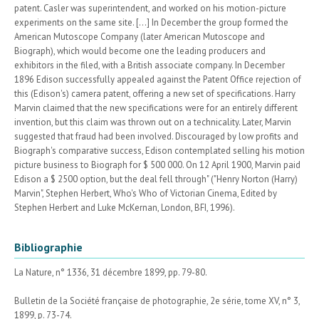
patent. Casler was superintendent, and worked on his motion-picture
experiments on the same site. [...] In December the group formed the
American Mutoscope Company (later American Mutoscope and
Biograph), which would become one the leading producers and
exhibitors in the filed, with a British associate company. In December
1896 Edison successfully appealed against the Patent Office rejection of
this (Edison's) camera patent, offering a new set of specifications. Harry
Marvin claimed that the new specifications were for an entirely different
invention, but this claim was thrown out on a technicality. Later, Marvin
suggested that fraud had been involved. Discouraged by low profits and
Biograph's comparative success, Edison contemplated selling his motion
picture business to Biograph for $ 500 000. On 12 April 1900, Marvin paid
Edison a $ 2500 option, but the deal fell through" ("Henry Norton (Harry)
Marvin", Stephen Herbert, Who's Who of Victorian Cinema, Edited by
Stephen Herbert and Luke McKernan, London, BFI, 1996).
Bibliographie
La Nature, n° 1336, 31 décembre 1899, pp. 79-80.
Bulletin de la Société française de photographie, 2e série, tome XV, n° 3,
1899, p. 73-74.