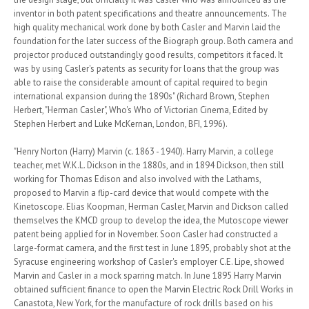
inventor in both patent specifications and theatre announcements. The
high quality mechanical work done by both Casler and Marvin laid the
foundation for the later success of the Biograph group. Both camera and
projector produced outstandingly good results, competitors it faced. It
was by using Casler's patents as security for loans that the group was
able to raise the considerable amount of capital required to begin
international expansion during the 1890s" (Richard Brown, Stephen
Herbert, "Herman Casler", Who's Who of Victorian Cinema, Edited by
Stephen Herbert and Luke McKernan, London, BFI, 1996).
"Henry Norton (Harry) Marvin (c. 1863 - 1940). Harry Marvin, a college
teacher, met W.K.L. Dickson in the 1880s, and in 1894 Dickson, then still
working for Thomas Edison and also involved with the Lathams,
proposed to Marvin a flip-card device that would compete with the
Kinetoscope. Elias Koopman, Herman Casler, Marvin and Dickson called
themselves the KMCD group to develop the idea, the Mutoscope viewer
patent being applied for in November. Soon Casler had constructed a
large-format camera, and the first test in June 1895, probably shot at the
Syracuse engineering workshop of Casler's employer C.E. Lipe, showed
Marvin and Casler in a mock sparring match. In June 1895 Harry Marvin
obtained sufficient finance to open the Marvin Electric Rock Drill Works in
Canastota, New York, for the manufacture of rock drills based on his