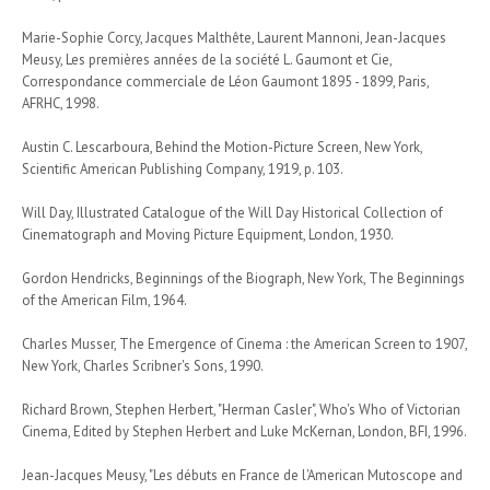
Marie-Sophie Corcy, Jacques Malthête, Laurent Mannoni, Jean-Jacques
Meusy, Les premières années de la société L. Gaumont et Cie,
Correspondance commerciale de Léon Gaumont 1895 - 1899, Paris,
AFRHC, 1998.
Austin C. Lescarboura, Behind the Motion-Picture Screen, New York,
Scientific American Publishing Company, 1919, p. 103.
Will Day, Illustrated Catalogue of the Will Day Historical Collection of
Cinematograph and Moving Picture Equipment, London, 1930.
Gordon Hendricks, Beginnings of the Biograph, New York, The Beginnings
of the American Film, 1964.
Charles Musser, The Emergence of Cinema : the American Screen to 1907,
New York, Charles Scribner's Sons, 1990.
Richard Brown, Stephen Herbert, "Herman Casler", Who's Who of Victorian
Cinema, Edited by Stephen Herbert and Luke McKernan, London, BFI, 1996.
Jean-Jacques Meusy, "Les débuts en France de l'American Mutoscope and