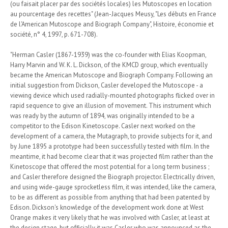
(ou faisait placer par des sociétés locales) les Mutoscopes en location
au pourcentage des recettes" (Jean-Jacques Meusy, "Les débuts en France
de l'American Mutoscope and Biograph Company", Histoire, économie et
société, n° 4, 1997, p. 671-708).
"Herman Casler (1867-1939) was the co-founder with Elias Koopman,
Harry Marvin and W. K. L. Dickson, of the KMCD group, which eventually
became the American Mutoscope and Biograph Company. Following an
initial suggestion from Dickson, Casler developed the Mutoscope - a
viewing device which used radially-mounted photographs flicked over in
rapid sequence to give an illusion of movement. This instrument which
was ready by the autumn of 1894, was originally intended to be a
competitor to the Edison Kinetoscope. Casler next worked on the
development of a camera, the Mutagraph, to provide subjects for it, and
by June 1895 a prototype had been successfully tested with film. In the
meantime, it had become clear that it was projected film rather than the
Kinetoscope that offered the most potential for a long term business ;
and Casler therefore designed the Biograph projector. Electrically driven,
and using wide-gauge sprocketless film, it was intended, like the camera,
to be as different as possible from anything that had been patented by
Edison. Dickson's knowledge of the development work done at West
Orange makes it very likely that he was involved with Casler, at least at
the design stage, but officially it was Casler who was announced as the