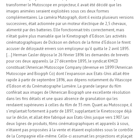
transformer le Mutoscope en projecteur, il avait été décidé que les
images animées seraient exploitées sous ces deux formes
complémentaires. La caméra Mutograph, dont il exista plusieurs versions
successives, était actionnée par un moteur électrique de 2,5 chevaux,
alimenté par des batteries. Elle fonctionnait très correctement, mais
n'était guère plus maniable que le Kinetograph d'Edison. Les activités
cinématographiques de Dickson en dehors de la firme d'Edison le firent
accuser de déloyauté envers son employeur qu'il quitta le 2 avril 1895.
[...] Herman Casler déposa le 26 février 1896 les demandes de brevets
pour ces deux appareils. Le 27 décembre 1895, le syndicat KMCD
constituait l'American Mutoscope Company (devenue en 1899 l'American
Mutoscope and Biogrph Co) dont l'expansion aux Etats-Unis allait être
rapide à partir de septembre 1896, aux dépens notamment du Vitascope
d'Edison et du Cinématographe Lumière. La grande largeur du film
conférait aux images de l'American Biograph une excellente résolution
dans les fins détails et une quasi absence de granulation qui les
rendaient supérieures à celles du film de 35 mm. Quant au Mutoscope, il
s'implantait fortement à partir de 1897, supplantant le Kinetoscope déjà
sur le déclin, et allait être fabriqué aux Etats-Unis jusque vers 1907. Les
deux lignes de produits, films cinématographiques et appareils à sous,
n'étaient pas proposées à la vente et étaient exploitées sous le contrôle
de la Compagnie elle-même. Celle-ci assumait les projections et plaçait