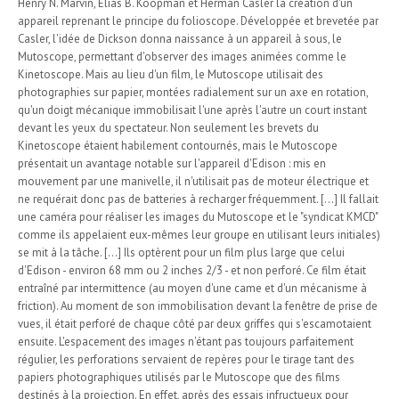
Henry N. Marvin, Elias B. Koopman et Herman Casler la création d'un
appareil reprenant le principe du folioscope. Développée et brevetée par
Casler, l'idée de Dickson donna naissance à un appareil à sous, le
Mutoscope, permettant d'observer des images animées comme le
Kinetoscope. Mais au lieu d'un film, le Mutoscope utilisait des
photographies sur papier, montées radialement sur un axe en rotation,
qu'un doigt mécanique immobilisait l'une après l'autre un court instant
devant les yeux du spectateur. Non seulement les brevets du
Kinetoscope étaient habilement contournés, mais le Mutoscope
présentait un avantage notable sur l'appareil d'Edison : mis en
mouvement par une manivelle, il n'utilisait pas de moteur électrique et
ne requérait donc pas de batteries à recharger fréquemment. [...] Il fallait
une caméra pour réaliser les images du Mutoscope et le "syndicat KMCD"
comme ils appelaient eux-mêmes leur groupe en utilisant leurs initiales)
se mit à la tâche. [...] Ils optèrent pour un film plus large que celui
d'Edison - environ 68 mm ou 2 inches 2/3 - et non perforé. Ce film était
entraîné par intermittence (au moyen d'une came et d'un mécanisme à
friction). Au moment de son immobilisation devant la fenêtre de prise de
vues, il était perforé de chaque côté par deux griffes qui s'escamotaient
ensuite. L'espacement des images n'étant pas toujours parfaitement
régulier, les perforations servaient de repères pour le tirage tant des
papiers photographiques utilisés par le Mutoscope que des films
destinés à la projection. En effet, après des essais infructueux pour