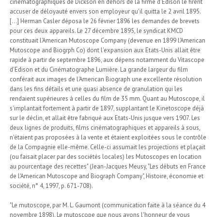
cinématographiques de Dickson en dehors de la firme d'Edison le firent
accuser de déloyauté envers son employeur qu'il quitta le 2 avril 1895.
[...] Herman Casler déposa le 26 février 1896 les demandes de brevets
pour ces deux appareils. Le 27 décembre 1895, le syndicat KMCD
constituait l'American Mutoscope Company (devenue en 1899 l'American
Mutoscope and Biogrph Co) dont l'expansion aux Etats-Unis allait être
rapide à partir de septembre 1896, aux dépens notamment du Vitascope
d'Edison et du Cinématographe Lumière. La grande largeur du film
conférait aux images de l'American Biograph une excellente résolution
dans les fins détails et une quasi absence de granulation qui les
rendaient supérieures à celles du film de 35 mm. Quant au Mutoscope, il
s'implantait fortement à partir de 1897, supplantant le Kinetoscope déjà
sur le déclin, et allait être fabriqué aux Etats-Unis jusque vers 1907. Les
deux lignes de produits, films cinématographiques et appareils à sous,
n'étaient pas proposées à la vente et étaient exploitées sous le contrôle
de la Compagnie elle-même. Celle-ci assumait les projections et plaçait
(ou faisait placer par des sociétés locales) les Mutoscopes en location
au pourcentage des recettes" (Jean-Jacques Meusy, "Les débuts en France
de l'American Mutoscope and Biograph Company", Histoire, économie et
société, n° 4, 1997, p. 671-708).
"Le mutoscope, par M. L. Gaumont (communication faite à la séance du 4
novembre 1898). Le mutoscope que nous avons l'honneur de vous