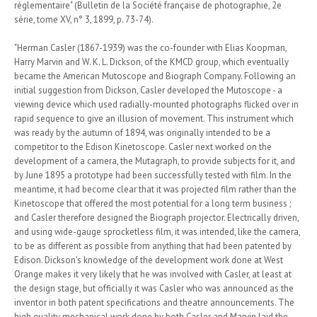
réglementaire" (Bulletin de la Société française de photographie, 2e
série, tome XV, n° 3, 1899, p. 73-74).
"Herman Casler (1867-1939) was the co-founder with Elias Koopman,
Harry Marvin and W. K. L. Dickson, of the KMCD group, which eventually
became the American Mutoscope and Biograph Company. Following an
initial suggestion from Dickson, Casler developed the Mutoscope - a
viewing device which used radially-mounted photographs flicked over in
rapid sequence to give an illusion of movement. This instrument which
was ready by the autumn of 1894, was originally intended to be a
competitor to the Edison Kinetoscope. Casler next worked on the
development of a camera, the Mutagraph, to provide subjects for it, and
by June 1895 a prototype had been successfully tested with film. In the
meantime, it had become clear that it was projected film rather than the
Kinetoscope that offered the most potential for a long term business ;
and Casler therefore designed the Biograph projector. Electrically driven,
and using wide-gauge sprocketless film, it was intended, like the camera,
to be as different as possible from anything that had been patented by
Edison. Dickson's knowledge of the development work done at West
Orange makes it very likely that he was involved with Casler, at least at
the design stage, but officially it was Casler who was announced as the
inventor in both patent specifications and theatre announcements. The
high quality mechanical work done by both Casler and Marvin laid the