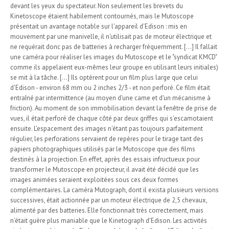
devant les yeux du spectateur. Non seulement les brevets du
Kinetoscope étaient habilement contournés, mais le Mutoscope
présentait un avantage notable sur l'appareil d'Edison : mis en
mouvement par une manivelle, il n'utilisait pas de moteur électrique et
ne requérait donc pas de batteries à recharger fréquemment. [...] Il fallait
une caméra pour réaliser les images du Mutoscope et le "syndicat KMCD"
comme ils appelaient eux-mêmes leur groupe en utilisant leurs initiales)
se mit à la tâche. [...] Ils optèrent pour un film plus large que celui
d'Edison - environ 68 mm ou 2 inches 2/3 - et non perforé. Ce film était
entraîné par intermittence (au moyen d'une came et d'un mécanisme à
friction). Au moment de son immobilisation devant la fenêtre de prise de
vues, il était perforé de chaque côté par deux griffes qui s'escamotaient
ensuite. L'espacement des images n'étant pas toujours parfaitement
régulier, les perforations servaient de repères pour le tirage tant des
papiers photographiques utilisés par le Mutoscope que des films
destinés à la projection. En effet, après des essais infructueux pour
transformer le Mutoscope en projecteur, il avait été décidé que les
images animées seraient exploitées sous ces deux formes
complémentaires. La caméra Mutograph, dont il exista plusieurs versions
successives, était actionnée par un moteur électrique de 2,5 chevaux,
alimenté par des batteries. Elle fonctionnait très correctement, mais
n'était guère plus maniable que le Kinetograph d'Edison. Les activités