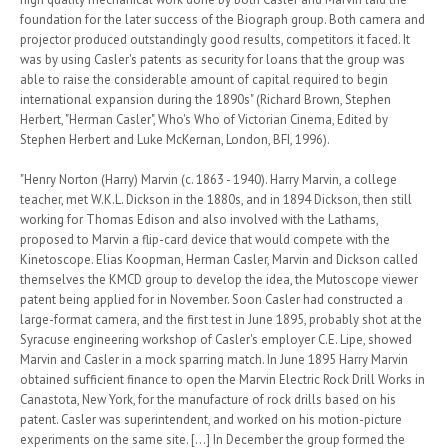
foundation for the later success of the Biograph group. Both camera and
projector produced outstandingly good results, competitors it faced. It
was by using Casler's patents as security for loans that the group was
able to raise the considerable amount of capital required to begin
international expansion during the 1890s" (Richard Brown, Stephen
Herbert, "Herman Casler", Who's Who of Victorian Cinema, Edited by
Stephen Herbert and Luke McKernan, London, BFI, 1996).
"Henry Norton (Harry) Marvin (c. 1863 - 1940). Harry Marvin, a college
teacher, met W.K.L. Dickson in the 1880s, and in 1894 Dickson, then still
working for Thomas Edison and also involved with the Lathams,
proposed to Marvin a flip-card device that would compete with the
Kinetoscope. Elias Koopman, Herman Casler, Marvin and Dickson called
themselves the KMCD group to develop the idea, the Mutoscope viewer
patent being applied for in November. Soon Casler had constructed a
large-format camera, and the first test in June 1895, probably shot at the
Syracuse engineering workshop of Casler's employer C.E. Lipe, showed
Marvin and Casler in a mock sparring match. In June 1895 Harry Marvin
obtained sufficient finance to open the Marvin Electric Rock Drill Works in
Canastota, New York, for the manufacture of rock drills based on his
patent. Casler was superintendent, and worked on his motion-picture
experiments on the same site. [...] In December the group formed the