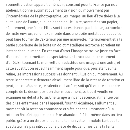
soumettre est un appareil américain, construit pour la France par nos
ateliers. Il donne automatiquement la vision du mouvement par
l'intermédiaire de la photographie. Les images, au lieu d'être tirées à la
suite l'une de l'autre, sur une bande pelliculaire, sont tirées sur papier,
séparément, une à une. Elles sont toutes réunies par la base, au nombre
de mille environ, sur un axe monté dans une boîte métallique et que l'on
peut faire tourner de l'extérieur par une manivelle. Intérieurement et à la
partie supérieure de la boîte un doigt métallique accroche et retient un
instant chaque image. En cet état d'arrêt l'image se trouve juste en face
d'un oculaire permettant au spectateur de la voir durant ce moment
d'arrêt. En tournant la manivelle on substitue une image à une autre, et
cette substitution est suffisamment rapide pour que, persistant sur la
rétine, les impressions successives donnent l'illusion du mouvement. Au
reste le spectateur demeure absolument libre de la vitesse de rotation et
peut, en conséquence, le ralentir ou l'arrêter, soit qu'il veuille se rendre
compte de la décomposition d'un mouvement, soit qu'il veuille en
examiner un détail à loisir. Une lampe à incandescence, alimentée par
des piles enfermées dans l'appareil, fournit l'éclairage, s'allumant au
moment où la rotation commence et s'éteignant au moment où la
rotation finit. Cet appareil peut être abandonné à lui-même dans un lieu
public, grâce à un dispositif qui rend la manivelle immobile tant que le
spectateur n'a pas introduit une pièce de dix centimes dans la fente