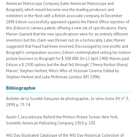
American Mutoscope Company (later American Mutoscope and
Biograph), which would become one the leading producers and
exhibitors in the filed, with a British associate company. In December
1896 Edison successfully appealed against the Patent Office rejection of
this (Edison's) camera patent, offering a new set of specifications. Harry
Marvin claimed that the new specifications were for an entirely different
invention, but this claim was thrown out on a technicality. Later, Marvin
suggested that fraud had been involved. Discouraged by low profits and
Biograph's comparative success, Edison contemplated selling his motion
picture business to Biograph for $ 500 000. On 12 April 1900, Marvin paid
Edison a $ 2500 option, but the deal fell through" ("Henry Norton (Harry)
Marvin", Stephen Herbert, Who's Who of Victorian Cinema, Edited by
Stephen Herbert and Luke McKernan, London, BFI, 1996).
Bibliographie
Bulletin de la Société française de photographie, 2e série, tome XV, n° 3,
1899, p. 73-74.
Austin C. Lescarboura, Behind the Motion-Picture Screen, New York,
Scientific American Publishing Company, 1919, p. 103.
Will Day, Illustrated Catalogue of the Will Day Historical Collection of