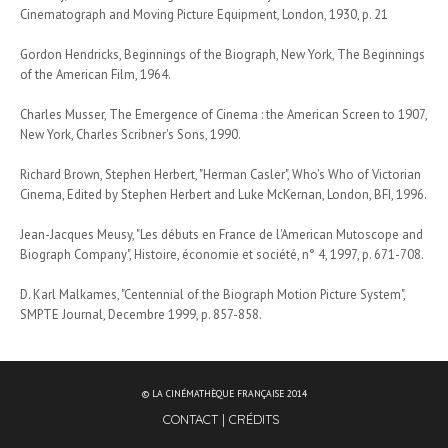
Cinematograph and Moving Picture Equipment, London, 1930, p. 21
Gordon Hendricks, Beginnings of the Biograph, New York, The Beginnings
of the American Film, 1964.
Charles Musser, The Emergence of Cinema : the American Screen to 1907,
New York, Charles Scribner's Sons, 1990.
Richard Brown, Stephen Herbert, "Herman Casler", Who's Who of Victorian
Cinema, Edited by Stephen Herbert and Luke McKernan, London, BFI, 1996.
Jean-Jacques Meusy, "Les débuts en France de l'American Mutoscope and
Biograph Company", Histoire, économie et société, n° 4, 1997, p. 671-708.
D. Karl Malkames, "Centennial of the Biograph Motion Picture System",
SMPTE Journal, Decembre 1999, p. 857-858.
© LA CINÉMATHÈQUE FRANÇAISE 2014
CONTACT
CRÉDITS