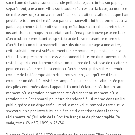
suite l'une de l'autre, sur une bande pelliculaire, sont tirées sur papier,
séparément, une à une. Elles sont toutes réunies par la base, au nombre
de mille environ, sur un axe monté dans une boîte métallique et que l'on
peut faire tourner de l'extérieur par une manivelle. Intérieurement et à la
partie supérieure de la boîte un doigt métallique accroche et retient un
instant chaque image. En cet état d'arrêt l'image se trouve juste en face
d'un oculaire permettant au spectateur de la voir durant ce moment
d'arrêt. En tournant la manivelle on substitue une image à une autre, et
cette substitution est suffisamment rapide pour que, persistant sur la
rétine, les impressions successives donnent l'illusion du mouvement. Au
reste le spectateur demeure absolument libre de la vitesse de rotation et
peut, en conséquence, le ralentir ou l'arrêter, soit qu'il veuille se rendre
compte de la décomposition d'un mouvement, soit qu'il veuille en
examiner un détail à loisir. Une lampe à incandescence, alimentée par
des piles enfermées dans l'appareil, fournit l'éclairage, s'allumant au
moment où la rotation commence et s'éteignant au moment où la
rotation finit. Cet appareil peut être abandonné à lui-même dans un lieu
public, grâce à un dispositif qui rend la manivelle immobile tant que le
spectateur n'a pas introduit une pièce de dix centimes dans la fente
réglementaire" (Bulletin de la Société française de photographie, 2e
série, tome XV, n° 3, 1899, p. 73-74).