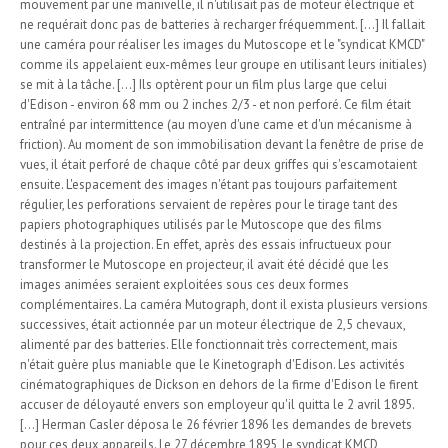
mouvement par une manivelle, il n'utilisait pas de moteur électrique et
ne requérait donc pas de batteries à recharger fréquemment. [...] Il fallait
une caméra pour réaliser les images du Mutoscope et le "syndicat KMCD"
comme ils appelaient eux-mêmes leur groupe en utilisant leurs initiales)
se mit à la tâche. [...] Ils optèrent pour un film plus large que celui
d'Edison - environ 68 mm ou 2 inches 2/3 - et non perforé. Ce film était
entraîné par intermittence (au moyen d'une came et d'un mécanisme à
friction). Au moment de son immobilisation devant la fenêtre de prise de
vues, il était perforé de chaque côté par deux griffes qui s'escamotaient
ensuite. L'espacement des images n'étant pas toujours parfaitement
régulier, les perforations servaient de repères pour le tirage tant des
papiers photographiques utilisés par le Mutoscope que des films
destinés à la projection. En effet, après des essais infructueux pour
transformer le Mutoscope en projecteur, il avait été décidé que les
images animées seraient exploitées sous ces deux formes
complémentaires. La caméra Mutograph, dont il exista plusieurs versions
successives, était actionnée par un moteur électrique de 2,5 chevaux,
alimenté par des batteries. Elle fonctionnait très correctement, mais
n'était guère plus maniable que le Kinetograph d'Edison. Les activités
cinématographiques de Dickson en dehors de la firme d'Edison le firent
accuser de déloyauté envers son employeur qu'il quitta le 2 avril 1895.
[...] Herman Casler déposa le 26 février 1896 les demandes de brevets
pour ces deux appareils. Le 27 décembre 1895, le syndicat KMCD