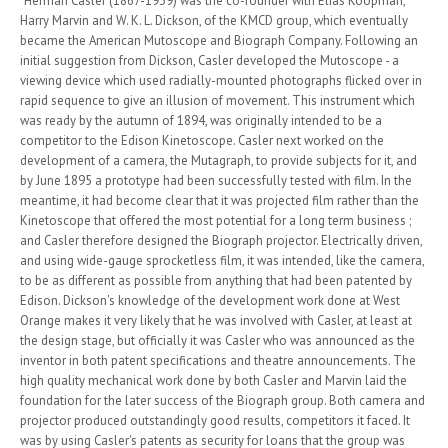
"Herman Casler (1867-1939) was the co-founder with Elias Koopman,
Harry Marvin and W. K. L. Dickson, of the KMCD group, which eventually
became the American Mutoscope and Biograph Company. Following an
initial suggestion from Dickson, Casler developed the Mutoscope - a
viewing device which used radially-mounted photographs flicked over in
rapid sequence to give an illusion of movement. This instrument which
was ready by the autumn of 1894, was originally intended to be a
competitor to the Edison Kinetoscope. Casler next worked on the
development of a camera, the Mutagraph, to provide subjects for it, and
by June 1895 a prototype had been successfully tested with film. In the
meantime, it had become clear that it was projected film rather than the
Kinetoscope that offered the most potential for a long term business ;
and Casler therefore designed the Biograph projector. Electrically driven,
and using wide-gauge sprocketless film, it was intended, like the camera,
to be as different as possible from anything that had been patented by
Edison. Dickson's knowledge of the development work done at West
Orange makes it very likely that he was involved with Casler, at least at
the design stage, but officially it was Casler who was announced as the
inventor in both patent specifications and theatre announcements. The
high quality mechanical work done by both Casler and Marvin laid the
foundation for the later success of the Biograph group. Both camera and
projector produced outstandingly good results, competitors it faced. It
was by using Casler's patents as security for loans that the group was