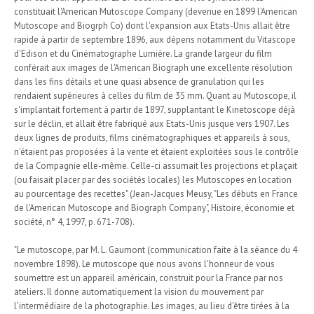
constituait l'American Mutoscope Company (devenue en 1899 l'American
Mutoscope and Biogrph Co) dont l'expansion aux Etats-Unis allait être
rapide à partir de septembre 1896, aux dépens notamment du Vitascope
d'Edison et du Cinématographe Lumière. La grande largeur du film
conférait aux images de l'American Biograph une excellente résolution
dans les fins détails et une quasi absence de granulation qui les
rendaient supérieures à celles du film de 35 mm. Quant au Mutoscope, il
s'implantait fortement à partir de 1897, supplantant le Kinetoscope déjà
sur le déclin, et allait être fabriqué aux Etats-Unis jusque vers 1907. Les
deux lignes de produits, films cinématographiques et appareils à sous,
n'étaient pas proposées à la vente et étaient exploitées sous le contrôle
de la Compagnie elle-même. Celle-ci assumait les projections et plaçait
(ou faisait placer par des sociétés locales) les Mutoscopes en location
au pourcentage des recettes" (Jean-Jacques Meusy, "Les débuts en France
de l'American Mutoscope and Biograph Company", Histoire, économie et
société, n° 4, 1997, p. 671-708).
"Le mutoscope, par M. L. Gaumont (communication faite à la séance du 4
novembre 1898). Le mutoscope que nous avons l'honneur de vous
soumettre est un appareil américain, construit pour la France par nos
ateliers. Il donne automatiquement la vision du mouvement par
l'intermédiaire de la photographie. Les images, au lieu d'être tirées à la