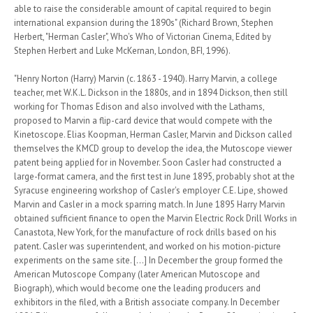
able to raise the considerable amount of capital required to begin
international expansion during the 1890s" (Richard Brown, Stephen
Herbert, "Herman Casler", Who's Who of Victorian Cinema, Edited by
Stephen Herbert and Luke McKernan, London, BFI, 1996).
"Henry Norton (Harry) Marvin (c. 1863 - 1940). Harry Marvin, a college
teacher, met W.K.L. Dickson in the 1880s, and in 1894 Dickson, then still
working for Thomas Edison and also involved with the Lathams,
proposed to Marvin a flip-card device that would compete with the
Kinetoscope. Elias Koopman, Herman Casler, Marvin and Dickson called
themselves the KMCD group to develop the idea, the Mutoscope viewer
patent being applied for in November. Soon Casler had constructed a
large-format camera, and the first test in June 1895, probably shot at the
Syracuse engineering workshop of Casler's employer C.E. Lipe, showed
Marvin and Casler in a mock sparring match. In June 1895 Harry Marvin
obtained sufficient finance to open the Marvin Electric Rock Drill Works in
Canastota, New York, for the manufacture of rock drills based on his
patent. Casler was superintendent, and worked on his motion-picture
experiments on the same site. [...] In December the group formed the
American Mutoscope Company (later American Mutoscope and
Biograph), which would become one the leading producers and
exhibitors in the filed, with a British associate company. In December