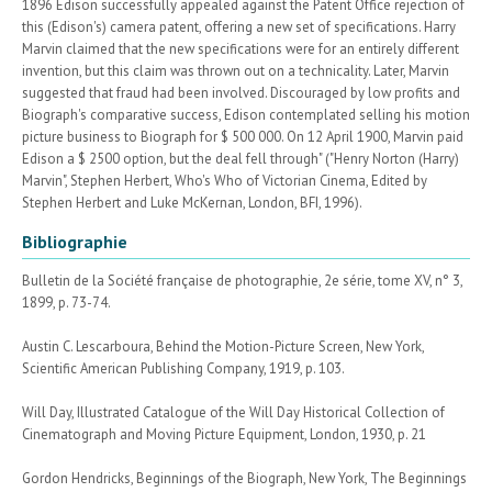
1896 Edison successfully appealed against the Patent Office rejection of
this (Edison's) camera patent, offering a new set of specifications. Harry
Marvin claimed that the new specifications were for an entirely different
invention, but this claim was thrown out on a technicality. Later, Marvin
suggested that fraud had been involved. Discouraged by low profits and
Biograph's comparative success, Edison contemplated selling his motion
picture business to Biograph for $ 500 000. On 12 April 1900, Marvin paid
Edison a $ 2500 option, but the deal fell through" ("Henry Norton (Harry)
Marvin", Stephen Herbert, Who's Who of Victorian Cinema, Edited by
Stephen Herbert and Luke McKernan, London, BFI, 1996).
Bibliographie
Bulletin de la Société française de photographie, 2e série, tome XV, n° 3,
1899, p. 73-74.
Austin C. Lescarboura, Behind the Motion-Picture Screen, New York,
Scientific American Publishing Company, 1919, p. 103.
Will Day, Illustrated Catalogue of the Will Day Historical Collection of
Cinematograph and Moving Picture Equipment, London, 1930, p. 21
Gordon Hendricks, Beginnings of the Biograph, New York, The Beginnings