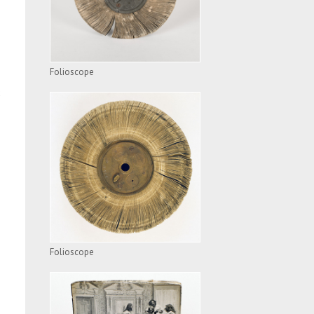
Folioscope
x
FOLIOSCOPE
VOIR L'APPAREIL
Folioscope