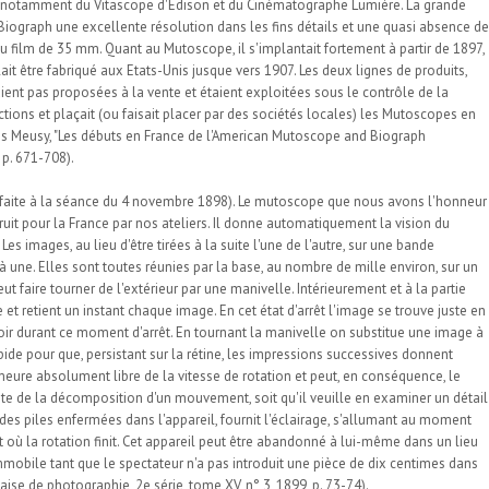
ns notamment du Vitascope d'Edison et du Cinématographe Lumière. La grande
Biograph une excellente résolution dans les fins détails et une quasi absence de
du film de 35 mm. Quant au Mutoscope, il s'implantait fortement à partir de 1897,
lait être fabriqué aux Etats-Unis jusque vers 1907. Les deux lignes de produits,
ient pas proposées à la vente et étaient exploitées sous le contrôle de la
ions et plaçait (ou faisait placer par des sociétés locales) les Mutoscopes en
es Meusy, "Les débuts en France de l'American Mutoscope and Biograph
 p. 671-708).
faite à la séance du 4 novembre 1898). Le mutoscope que nous avons l'honneur
uit pour la France par nos ateliers. Il donne automatiquement la vision du
s images, au lieu d'être tirées à la suite l'une de l'autre, sur une bande
e à une. Elles sont toutes réunies par la base, au nombre de mille environ, sur un
 faire tourner de l'extérieur par une manivelle. Intérieurement et à la partie
et retient un instant chaque image. En cet état d'arrêt l'image se trouve juste en
oir durant ce moment d'arrêt. En tournant la manivelle on substitue une image à
pide pour que, persistant sur la rétine, les impressions successives donnent
meure absolument libre de la vitesse de rotation et peut, en conséquence, le
compte de la décomposition d'un mouvement, soit qu'il veuille en examiner un détail
des piles enfermées dans l'appareil, fournit l'éclairage, s'allumant au moment
ù la rotation finit. Cet appareil peut être abandonné à lui-même dans un lieu
immobile tant que le spectateur n'a pas introduit une pièce de dix centimes dans
aise de photographie, 2e série, tome XV, n° 3, 1899, p. 73-74).