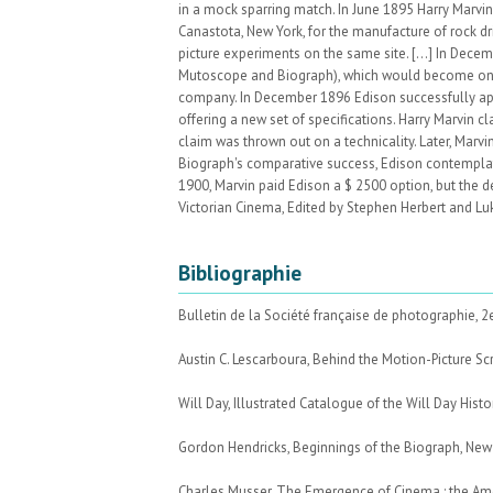
in a mock sparring match. In June 1895 Harry Marvin 
Canastota, New York, for the manufacture of rock dr
picture experiments on the same site. [...] In De
Mutoscope and Biograph), which would become one th
company. In December 1896 Edison successfully appe
offering a new set of specifications. Harry Marvin cl
claim was thrown out on a technicality. Later, Marv
Biograph's comparative success, Edison contemplate
1900, Marvin paid Edison a $ 2500 option, but the d
Victorian Cinema, Edited by Stephen Herbert and Lu
Bibliographie
Bulletin de la Société française de photographie, 2e 
Austin C. Lescarboura, Behind the Motion-Picture Sc
Will Day, Illustrated Catalogue of the Will Day His
Gordon Hendricks, Beginnings of the Biograph, New 
Charles Musser, The Emergence of Cinema : the Amer