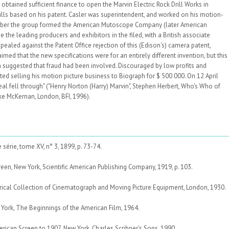
obtained sufficient finance to open the Marvin Electric Rock Drill Works in
ills based on his patent. Casler was superintendent, and worked on his motion-
cember the group formed the American Mutoscope Company (later American
e leading producers and exhibitors in the filed, with a British associate
aled against the Patent Office rejection of this (Edison's) camera patent,
aimed that the new specifications were for an entirely different invention, but this
in suggested that fraud had been involved. Discouraged by low profits and
d selling his motion picture business to Biograph for $ 500 000. On 12 April
eal fell through" ("Henry Norton (Harry) Marvin", Stephen Herbert, Who's Who of
ke McKernan, London, BFI, 1996).
série, tome XV, n° 3, 1899, p. 73-74.
reen, New York, Scientific American Publishing Company, 1919, p. 103.
torical Collection of Cinematograph and Moving Picture Equipment, London, 1930.
York, The Beginnings of the American Film, 1964.
ican Screen to 1907, New York, Charles Scribner's Sons, 1990.