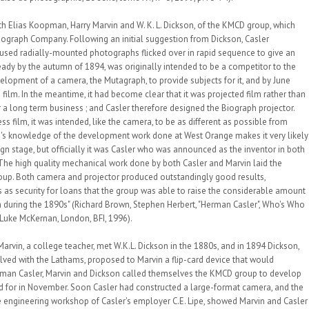
 Elias Koopman, Harry Marvin and W. K. L. Dickson, of the KMCD group, which
graph Company. Following an initial suggestion from Dickson, Casler
used radially-mounted photographs flicked over in rapid sequence to give an
ady by the autumn of 1894, was originally intended to be a competitor to the
lopment of a camera, the Mutagraph, to provide subjects for it, and by June
film. In the meantime, it had become clear that it was projected film rather than
 a long term business ; and Casler therefore designed the Biograph projector.
ss film, it was intended, like the camera, to be as different as possible from
n's knowledge of the development work done at West Orange makes it very likely
sign stage, but officially it was Casler who was announced as the inventor in both
The high quality mechanical work done by both Casler and Marvin laid the
roup. Both camera and projector produced outstandingly good results,
ts as security for loans that the group was able to raise the considerable amount
n during the 1890s" (Richard Brown, Stephen Herbert, "Herman Casler", Who's Who
 Luke McKernan, London, BFI, 1996).
 Marvin, a college teacher, met W.K.L. Dickson in the 1880s, and in 1894 Dickson,
lved with the Lathams, proposed to Marvin a flip-card device that would
man Casler, Marvin and Dickson called themselves the KMCD group to develop
d for in November. Soon Casler had constructed a large-format camera, and the
use engineering workshop of Casler's employer C.E. Lipe, showed Marvin and Casler