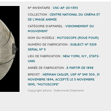
N° INVENTAIRE :
CNC-AP-20-1393
COLLECTION :
CENTRE NATIONAL DU CINÉMA ET
DE L'IMAGE ANIMÉE
CATÉGORIE D'APPAREIL :
VISIONNEMENT DU
MOUVEMENT
NOM DU MODÈLE :
MUTOSCOPE (ROUE POUR)
NUMÉRO DE FABRICATION :
SUBJECT N° 5329
SERIAL N° 5
LIEU DE FABRICATION :
NEW YORK, N.Y., ETATS-
UNIS
ANNÉE DE FABRICATION :
À PARTIR DE 1898
BREVET :
HERMAN CASLER, USP N° 549 309, 21
NOVEMBRE 1894, ACCEPTÉ LE 5 NOVEMBRE
1895, "MUTOSCOPE"
Copyright photo :
Dabrowski Stéphane