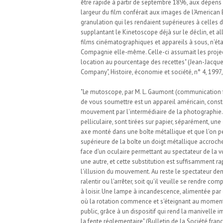
être rapide à partir de septembre 1896, aux dépe
largeur du film conférait aux images de l'American 
granulation qui les rendaient supérieures à celles 
supplantant le Kinetoscope déjà sur le déclin, et al
films cinématographiques et appareils à sous, n'éta
Compagnie elle-même. Celle-ci assumait les project
location au pourcentage des recettes" (Jean-Jacqu
Company", Histoire, économie et société, n° 4, 1997,
"Le mutoscope, par M. L. Gaumont (communication 
de vous soumettre est un appareil américain, constr
mouvement par l'intermédiaire de la photographie. Le
pelliculaire, sont tirées sur papier, séparément, un
axe monté dans une boîte métallique et que l'on peut
supérieure de la boîte un doigt métallique accroche 
face d'un oculaire permettant au spectateur de la v
une autre, et cette substitution est suffisamment ra
l'illusion du mouvement. Au reste le spectateur de
ralentir ou l'arrêter, soit qu'il veuille se rendre 
à loisir. Une lampe à incandescence, alimentée par 
où la rotation commence et s'éteignant au moment o
public, grâce à un dispositif qui rend la manivelle 
la fente réglementaire" (Bulletin de la Société franç