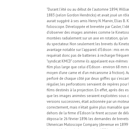
"Durant l'été ou au début de l'automne 1894, Willia
1883 (selon Gordon Hendricks) et avait joué un rôl
aurait suggéré à ses amis Henry N. Marvin, Elias B.
folioscope. Développée et brevetée par Casler, l'i
d'observer des images animées comme le Kinetoscope
montées radialement sur un axe en rotation, qu'un 
du spectateur. Non seulement les brevets du Kinet
avantage notable sur l'appareil d'Edison : mis en m
requérait donc pas de batteries à recharger fréquem
"syndicat KMCD" comme ils appelaient eux-mêmes leur 
film plus large que celui d'Edison - environ 68 mm o
moyen d'une came et d'un mécanisme à friction). Au
perforé de chaque côté par deux griffes qui s'esca
régulier, les perforations servaient de repères pou
films destinés à la projection. En effet, après des 
que les images animées seraient exploitées sous c
versions successives, était actionnée par un moteur 
correctement, mais n'était guère plus maniable que
dehors de la firme d'Edison le firent accuser de dél
déposa le 26 février 1896 les demandes de brevets 
l'American Mutoscope Company (devenue en 1899 l'