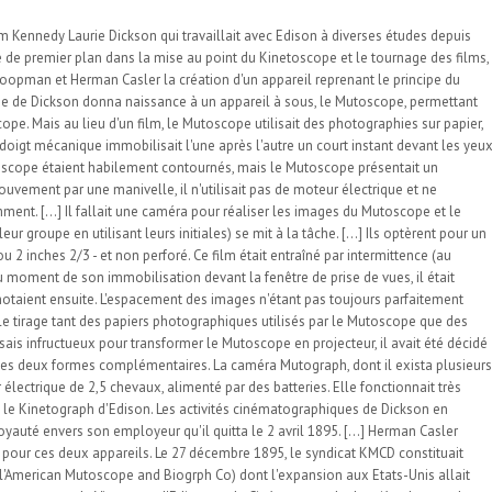
m Kennedy Laurie Dickson qui travaillait avec Edison à diverses études depuis
e de premier plan dans la mise au point du Kinetoscope et le tournage des films,
 Koopman et Herman Casler la création d'un appareil reprenant le principe du
dée de Dickson donna naissance à un appareil à sous, le Mutoscope, permettant
. Mais au lieu d'un film, le Mutoscope utilisait des photographies sur papier,
doigt mécanique immobilisait l'une après l'autre un court instant devant les yeu
oscope étaient habilement contournés, mais le Mutoscope présentait un
ouvement par une manivelle, il n'utilisait pas de moteur électrique et ne
ment. [...] Il fallait une caméra pour réaliser les images du Mutoscope et le
groupe en utilisant leurs initiales) se mit à la tâche. [...] Ils optèrent pour un
u 2 inches 2/3 - et non perforé. Ce film était entraîné par intermittence (au
 moment de son immobilisation devant la fenêtre de prise de vues, il était
motaient ensuite. L'espacement des images n'étant pas toujours parfaitement
r le tirage tant des papiers photographiques utilisés par le Mutoscope que des
essais infructueux pour transformer le Mutoscope en projecteur, il avait été décidé
es deux formes complémentaires. La caméra Mutograph, dont il exista plusieurs
électrique de 2,5 chevaux, alimenté par des batteries. Elle fonctionnait très
 le Kinetograph d'Edison. Les activités cinématographiques de Dickson en
oyauté envers son employeur qu'il quitta le 2 avril 1895. [...] Herman Casler
pour ces deux appareils. Le 27 décembre 1895, le syndicat KMCD constituait
American Mutoscope and Biogrph Co) dont l'expansion aux Etats-Unis allait