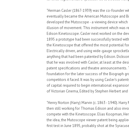
"Herman Casler (1867-1939) was the co-founder with
eventually became the American Mutoscope and Bio
developed the Mutoscope - a viewing device which 
illusion of movement. This instrument which was re
Edison Kinetoscope. Casler next worked on the deve
1895 a prototype had been successfully tested with 
the Kinetoscope that offered the most potential for
Electrically driven, and using wide-gauge sprocketle
anything that had been patented by Edison. Dickso
that he was involved with Casler, at least at the de
patent specifications and theatre announcements. 
foundation for the later success of the Biograph g
competitors it faced. It was by using Casler's paten
of capital required to begin international expansio
of Victorian Cinema, Edited by Stephen Herbert and
"Henry Norton (Harry) Marvin (c. 1863 - 1940). Harry
then still working for Thomas Edison and also invo
compete with the Kinetoscope. Elias Koopman, Her
the idea, the Mutoscope viewer patent being applie
first test in June 1895, probably shot at the Syrac