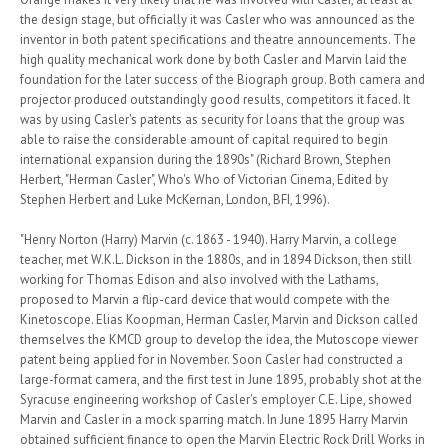
the design stage, but officially it was Casler who was announced as the
inventor in both patent specifications and theatre announcements. The
high quality mechanical work done by both Casler and Marvin laid the
foundation for the later success of the Biograph group. Both camera and
projector produced outstandingly good results, competitors it faced. It
was by using Casler's patents as security for loans that the group was
able to raise the considerable amount of capital required to begin
international expansion during the 1890s" (Richard Brown, Stephen
Herbert, "Herman Casler", Who's Who of Victorian Cinema, Edited by
Stephen Herbert and Luke McKernan, London, BFI, 1996).
"Henry Norton (Harry) Marvin (c. 1863 - 1940). Harry Marvin, a college
teacher, met W.K.L. Dickson in the 1880s, and in 1894 Dickson, then still
working for Thomas Edison and also involved with the Lathams,
proposed to Marvin a flip-card device that would compete with the
Kinetoscope. Elias Koopman, Herman Casler, Marvin and Dickson called
themselves the KMCD group to develop the idea, the Mutoscope viewer
patent being applied for in November. Soon Casler had constructed a
large-format camera, and the first test in June 1895, probably shot at the
Syracuse engineering workshop of Casler's employer C.E. Lipe, showed
Marvin and Casler in a mock sparring match. In June 1895 Harry Marvin
obtained sufficient finance to open the Marvin Electric Rock Drill Works in