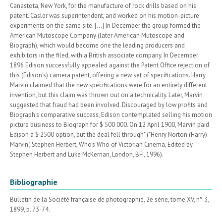
Canastota, New York, for the manufacture of rock drills based on his
patent. Casler was superintendent, and worked on his motion-picture
experiments on the same site. [...] In December the group formed the
American Mutoscope Company (later American Mutoscope and
Biograph), which would become one the leading producers and
exhibitors in the filed, with a British associate company. In December
1896 Edison successfully appealed against the Patent Office rejection of
this (Edison's) camera patent, offering a new set of specifications. Harry
Marvin claimed that the new specifications were for an entirely different
invention, but this claim was thrown out on a technicality. Later, Marvin
suggested that fraud had been involved. Discouraged by low profits and
Biograph's comparative success, Edison contemplated selling his motion
picture business to Biograph for $ 500 000. On 12 April 1900, Marvin paid
Edison a $ 2500 option, but the deal fell through" ("Henry Norton (Harry)
Marvin", Stephen Herbert, Who's Who of Victorian Cinema, Edited by
Stephen Herbert and Luke McKernan, London, BFI, 1996).
Bibliographie
Bulletin de la Société française de photographie, 2e série, tome XV, n° 3,
1899, p. 73-74.