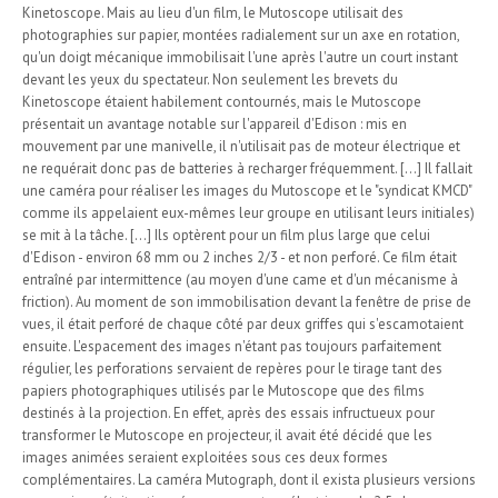
Kinetoscope. Mais au lieu d'un film, le Mutoscope utilisait des
photographies sur papier, montées radialement sur un axe en rotation,
qu'un doigt mécanique immobilisait l'une après l'autre un court instant
devant les yeux du spectateur. Non seulement les brevets du
Kinetoscope étaient habilement contournés, mais le Mutoscope
présentait un avantage notable sur l'appareil d'Edison : mis en
mouvement par une manivelle, il n'utilisait pas de moteur électrique et
ne requérait donc pas de batteries à recharger fréquemment. [...] Il fallait
une caméra pour réaliser les images du Mutoscope et le "syndicat KMCD"
comme ils appelaient eux-mêmes leur groupe en utilisant leurs initiales)
se mit à la tâche. [...] Ils optèrent pour un film plus large que celui
d'Edison - environ 68 mm ou 2 inches 2/3 - et non perforé. Ce film était
entraîné par intermittence (au moyen d'une came et d'un mécanisme à
friction). Au moment de son immobilisation devant la fenêtre de prise de
vues, il était perforé de chaque côté par deux griffes qui s'escamotaient
ensuite. L'espacement des images n'étant pas toujours parfaitement
régulier, les perforations servaient de repères pour le tirage tant des
papiers photographiques utilisés par le Mutoscope que des films
destinés à la projection. En effet, après des essais infructueux pour
transformer le Mutoscope en projecteur, il avait été décidé que les
images animées seraient exploitées sous ces deux formes
complémentaires. La caméra Mutograph, dont il exista plusieurs versions