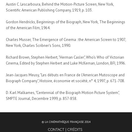
Austin C. Lescarboura, Behind the Motion-Picture Screen, New York,
Scientific American Publishing Company, 1919, p. 103.
Gordon Hendricks, Beginnings of the Biograph, New York, The Beginnings
of the American Film, 1964.
Charles Musser, The Emergence of Cinema : the American Screen to 1907,
New York, Charles Scribner's Sons, 1990.
Richard Brown, Stephen Herbert, "Herman Casler", Who's Who of Victorian
Cinema, Edited by Stephen Herbert and Luke McKernan, London, BFI, 1996.
Jean-Jacques Meusy, "Les débuts en France de l'American Mutoscope and
Biograph Company", Histoire, économie et société, n° 4, 1997, p. 671-708.
D. Karl Malkames, "Centennial of the Biograph Motion Picture System",
SMPTE Journal, Decembre 1999, p. 857-858.
© LA CINÉMATHÈQUE FRANÇAISE 2014
CONTACT
CRÉDITS