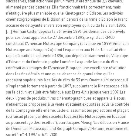
successives, était actionnée par un moteur électrique de 2,5 chevaux,
alimenté par des batteries. Elle fonctionnait très correctement, mais
n'était guère plus maniable que le Kinetograph d'Edison. Les activités
cinématographiques de Dickson en dehors de la firme d'Edison le firent
accuser de déloyauté envers son employeur qu'il quitta le 2 avril 1895.
[...] Herman Casler déposa le 26 février 1896 les demandes de brevets
pour ces deux appareils. Le 27 décembre 1895, le syndicat KMCD
constituait l'American Mutoscope Company (devenue en 1899 l'American
Mutoscope and Biogrph Co) dont l'expansion aux Etats-Unis allait être
rapide à partir de septembre 1896, aux dépens notamment du Vitascope
d'Edison et du Cinématographe Lumière. La grande largeur du film
conférait aux images de l'American Biograph une excellente résolution
dans les fins détails et une quasi absence de granulation qui les
rendaient supérieures à celles du film de 35 mm. Quant au Mutoscope, il
s'implantait fortement à partir de 1897, supplantant le Kinetoscope déjà
sur le déclin, et allait être fabriqué aux Etats-Unis jusque vers 1907. Les
deux lignes de produits, films cinématographiques et appareils à sous,
n'étaient pas proposées à la vente et étaient exploitées sous le contrôle
de la Compagnie elle-même. Celle-ci assumait les projections et plaçait
(ou faisait placer par des sociétés locales) les Mutoscopes en location
au pourcentage des recettes" (Jean-Jacques Meusy, "Les débuts en France
de l'American Mutoscope and Biograph Company", Histoire, économie et
société, n° 4, 1997, p. 671-708).