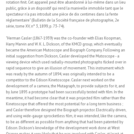
rotation finit. Cet appareil peut être abandonné à lui-même dans un lieu
public, grâce à un dispositif qui rend la manivelle immobile tant que le
spectateur n'a pas introduit une pièce de dix centimes dans la fente
réglementaire" (Bulletin de la Société française de photographie, 2e
série, tome XV, n° 3, 1899, p. 73-74).
"Herman Casler (1867-1939) was the co-founder with Elias Koopman,
Harry Marvin and W. K. L. Dickson, of the KMCD group, which eventually
became the American Mutoscope and Biograph Company. Following an
initial suggestion from Dickson, Casler developed the Mutoscope - a
viewing device which used radially-mounted photographs flicked over in
rapid sequence to give an illusion of movement. This instrument which
was ready by the autumn of 1894, was originally intended to be a
competitor to the Edison Kinetoscope. Casler next worked on the
development of a camera, the Mutagraph, to provide subjects for it, and
by June 1895 a prototype had been successfully tested with film. In the
meantime, it had become clear that it was projected film rather than the
Kinetoscope that offered the most potential for a long term business ;
and Casler therefore designed the Biograph projector. Electrically driven,
and using wide-gauge sprocketless film, it was intended, like the camera,
to be as different as possible from anything that had been patented by
Edison. Dickson's knowledge of the development work done at West
Orange makes it very likely that he was involved with Casler, at least at