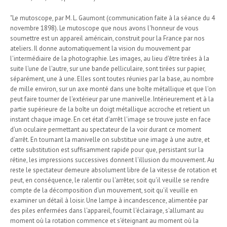
"Le mutoscope, par M. L. Gaumont (communication faite à la séance du 4
novembre 1898). Le mutoscope que nous avons l'honneur de vous
soumettre est un appareil américain, construit pour la France par nos
ateliers. Il donne automatiquement la vision du mouvement par
l'intermédiaire de la photographie. Les images, au lieu d'être tirées à la
suite l'une de l'autre, sur une bande pelliculaire, sont tirées sur papier,
séparément, une à une. Elles sont toutes réunies par la base, au nombre
de mille environ, sur un axe monté dans une boîte métallique et que l'on
peut faire tourner de l'extérieur par une manivelle. Intérieurement et à la
partie supérieure de la boîte un doigt métallique accroche et retient un
instant chaque image. En cet état d'arrêt l'image se trouve juste en face
d'un oculaire permettant au spectateur de la voir durant ce moment
d'arrêt. En tournant la manivelle on substitue une image à une autre, et
cette substitution est suffisamment rapide pour que, persistant sur la
rétine, les impressions successives donnent l'illusion du mouvement. Au
reste le spectateur demeure absolument libre de la vitesse de rotation et
peut, en conséquence, le ralentir ou l'arrêter, soit qu'il veuille se rendre
compte de la décomposition d'un mouvement, soit qu'il veuille en
examiner un détail à loisir. Une lampe à incandescence, alimentée par
des piles enfermées dans l'appareil, fournit l'éclairage, s'allumant au
moment où la rotation commence et s'éteignant au moment où la