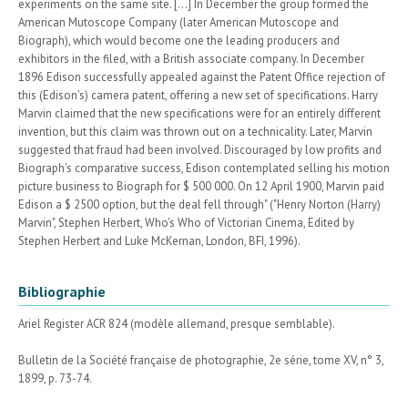
experiments on the same site. [...] In December the group formed the
American Mutoscope Company (later American Mutoscope and
Biograph), which would become one the leading producers and
exhibitors in the filed, with a British associate company. In December
1896 Edison successfully appealed against the Patent Office rejection of
this (Edison's) camera patent, offering a new set of specifications. Harry
Marvin claimed that the new specifications were for an entirely different
invention, but this claim was thrown out on a technicality. Later, Marvin
suggested that fraud had been involved. Discouraged by low profits and
Biograph's comparative success, Edison contemplated selling his motion
picture business to Biograph for $ 500 000. On 12 April 1900, Marvin paid
Edison a $ 2500 option, but the deal fell through" ("Henry Norton (Harry)
Marvin", Stephen Herbert, Who's Who of Victorian Cinema, Edited by
Stephen Herbert and Luke McKernan, London, BFI, 1996).
Bibliographie
Ariel Register ACR 824 (modèle allemand, presque semblable).
Bulletin de la Société française de photographie, 2e série, tome XV, n° 3,
1899, p. 73-74.