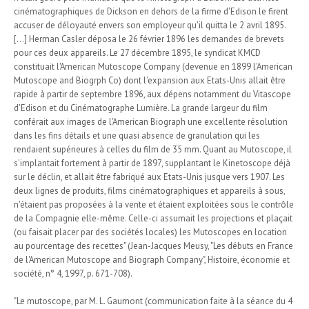
cinématographiques de Dickson en dehors de la firme d'Edison le firent
accuser de déloyauté envers son employeur qu'il quitta le 2 avril 1895.
[...] Herman Casler déposa le 26 février 1896 les demandes de brevets
pour ces deux appareils. Le 27 décembre 1895, le syndicat KMCD
constituait l'American Mutoscope Company (devenue en 1899 l'American
Mutoscope and Biogrph Co) dont l'expansion aux Etats-Unis allait être
rapide à partir de septembre 1896, aux dépens notamment du Vitascope
d'Edison et du Cinématographe Lumière. La grande largeur du film
conférait aux images de l'American Biograph une excellente résolution
dans les fins détails et une quasi absence de granulation qui les
rendaient supérieures à celles du film de 35 mm. Quant au Mutoscope, il
s'implantait fortement à partir de 1897, supplantant le Kinetoscope déjà
sur le déclin, et allait être fabriqué aux Etats-Unis jusque vers 1907. Les
deux lignes de produits, films cinématographiques et appareils à sous,
n'étaient pas proposées à la vente et étaient exploitées sous le contrôle
de la Compagnie elle-même. Celle-ci assumait les projections et plaçait
(ou faisait placer par des sociétés locales) les Mutoscopes en location
au pourcentage des recettes" (Jean-Jacques Meusy, "Les débuts en France
de l'American Mutoscope and Biograph Company", Histoire, économie et
société, n° 4, 1997, p. 671-708).
"Le mutoscope, par M. L. Gaumont (communication faite à la séance du 4