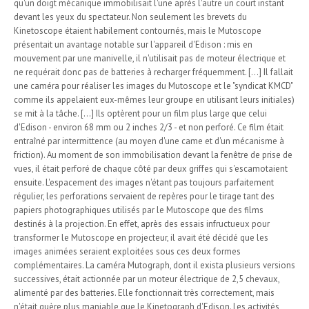
qu'un doigt mécanique immobilisait l'une après l'autre un court instant
devant les yeux du spectateur. Non seulement les brevets du
Kinetoscope étaient habilement contournés, mais le Mutoscope
présentait un avantage notable sur l'appareil d'Edison : mis en
mouvement par une manivelle, il n'utilisait pas de moteur électrique et
ne requérait donc pas de batteries à recharger fréquemment. [...] Il fallait
une caméra pour réaliser les images du Mutoscope et le "syndicat KMCD"
comme ils appelaient eux-mêmes leur groupe en utilisant leurs initiales)
se mit à la tâche. [...] Ils optèrent pour un film plus large que celui
d'Edison - environ 68 mm ou 2 inches 2/3 - et non perforé. Ce film était
entraîné par intermittence (au moyen d'une came et d'un mécanisme à
friction). Au moment de son immobilisation devant la fenêtre de prise de
vues, il était perforé de chaque côté par deux griffes qui s'escamotaient
ensuite. L'espacement des images n'étant pas toujours parfaitement
régulier, les perforations servaient de repères pour le tirage tant des
papiers photographiques utilisés par le Mutoscope que des films
destinés à la projection. En effet, après des essais infructueux pour
transformer le Mutoscope en projecteur, il avait été décidé que les
images animées seraient exploitées sous ces deux formes
complémentaires. La caméra Mutograph, dont il exista plusieurs versions
successives, était actionnée par un moteur électrique de 2,5 chevaux,
alimenté par des batteries. Elle fonctionnait très correctement, mais
n'était guère plus maniable que le Kinetograph d'Edison. Les activités