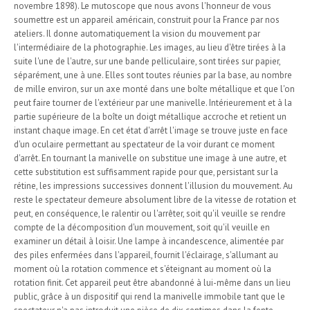
novembre 1898). Le mutoscope que nous avons l'honneur de vous
soumettre est un appareil américain, construit pour la France par nos
ateliers. Il donne automatiquement la vision du mouvement par
l'intermédiaire de la photographie. Les images, au lieu d'être tirées à la
suite l'une de l'autre, sur une bande pelliculaire, sont tirées sur papier,
séparément, une à une. Elles sont toutes réunies par la base, au nombre
de mille environ, sur un axe monté dans une boîte métallique et que l'on
peut faire tourner de l'extérieur par une manivelle. Intérieurement et à la
partie supérieure de la boîte un doigt métallique accroche et retient un
instant chaque image. En cet état d'arrêt l'image se trouve juste en face
d'un oculaire permettant au spectateur de la voir durant ce moment
d'arrêt. En tournant la manivelle on substitue une image à une autre, et
cette substitution est suffisamment rapide pour que, persistant sur la
rétine, les impressions successives donnent l'illusion du mouvement. Au
reste le spectateur demeure absolument libre de la vitesse de rotation et
peut, en conséquence, le ralentir ou l'arrêter, soit qu'il veuille se rendre
compte de la décomposition d'un mouvement, soit qu'il veuille en
examiner un détail à loisir. Une lampe à incandescence, alimentée par
des piles enfermées dans l'appareil, fournit l'éclairage, s'allumant au
moment où la rotation commence et s'éteignant au moment où la
rotation finit. Cet appareil peut être abandonné à lui-même dans un lieu
public, grâce à un dispositif qui rend la manivelle immobile tant que le