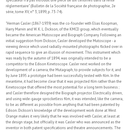
spectateur n'a pas introduit une pièce de dix centimes dans la fente
réglementaire" (Bulletin de la Société française de photographie, 2e
série, tome XV, n° 3, 1899, p. 73-74).
"Herman Casler (1867-1939) was the co-founder with Elias Koopman,
Harry Marvin and W. K. L. Dickson, of the KMCD group, which eventually
became the American Mutoscope and Biograph Company. Following an
initial suggestion from Dickson, Casler developed the Mutoscope - a
viewing device which used radially-mounted photographs flicked over in
rapid sequence to give an illusion of movement. This instrument which
was ready by the autumn of 1894, was originally intended to be a
competitor to the Edison Kinetoscope. Casler next worked on the
development of a camera, the Mutagraph, to provide subjects for it, and
by June 1895 a prototype had been successfully tested with film. In the
meantime, it had become clear that it was projected film rather than the
Kinetoscope that offered the most potential for a long term business ;
and Casler therefore designed the Biograph projector. Electrically driven,
and using wide-gauge sprocketless film, it was intended, like the camera,
to be as different as possible from anything that had been patented by
Edison. Dickson's knowledge of the development work done at West
Orange makes it very likely that he was involved with Casler, at least at
the design stage, but officially it was Casler who was announced as the
inventor in both patent specifications and theatre announcements. The