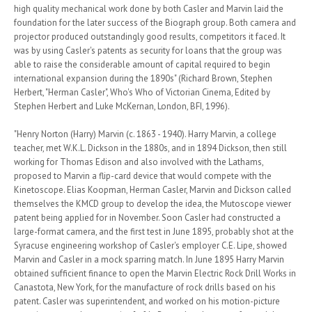
high quality mechanical work done by both Casler and Marvin laid the
foundation for the later success of the Biograph group. Both camera and
projector produced outstandingly good results, competitors it faced. It
was by using Casler's patents as security for loans that the group was
able to raise the considerable amount of capital required to begin
international expansion during the 1890s" (Richard Brown, Stephen
Herbert, "Herman Casler", Who's Who of Victorian Cinema, Edited by
Stephen Herbert and Luke McKernan, London, BFI, 1996).
"Henry Norton (Harry) Marvin (c. 1863 - 1940). Harry Marvin, a college
teacher, met W.K.L. Dickson in the 1880s, and in 1894 Dickson, then still
working for Thomas Edison and also involved with the Lathams,
proposed to Marvin a flip-card device that would compete with the
Kinetoscope. Elias Koopman, Herman Casler, Marvin and Dickson called
themselves the KMCD group to develop the idea, the Mutoscope viewer
patent being applied for in November. Soon Casler had constructed a
large-format camera, and the first test in June 1895, probably shot at the
Syracuse engineering workshop of Casler's employer C.E. Lipe, showed
Marvin and Casler in a mock sparring match. In June 1895 Harry Marvin
obtained sufficient finance to open the Marvin Electric Rock Drill Works in
Canastota, New York, for the manufacture of rock drills based on his
patent. Casler was superintendent, and worked on his motion-picture