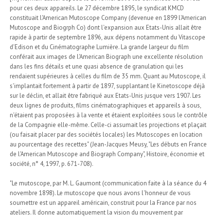
pour ces deux appareils. Le 27 décembre 1895, le syndicat KMCD
constituait l'American Mutoscope Company (devenue en 1899 l'American
Mutoscope and Biogrph Co) dont l'expansion aux Etats-Unis allait être
rapide à partir de septembre 1896, aux dépens notamment du Vitascope
d'Edison et du Cinématographe Lumière. La grande largeur du film
conférait aux images de l'American Biograph une excellente résolution
dans les fins détails et une quasi absence de granulation qui les
rendaient supérieures à celles du film de 35 mm. Quant au Mutoscope, il
s'implantait fortement à partir de 1897, supplantant le Kinetoscope déjà
sur le déclin, et allait être fabriqué aux Etats-Unis jusque vers 1907. Les
deux lignes de produits, films cinématographiques et appareils à sous,
n'étaient pas proposées à la vente et étaient exploitées sous le contrôle
de la Compagnie elle-même. Celle-ci assumait les projections et plaçait
(ou faisait placer par des sociétés locales) les Mutoscopes en location
au pourcentage des recettes" (Jean-Jacques Meusy, "Les débuts en France
de l'American Mutoscope and Biograph Company", Histoire, économie et
société, n° 4, 1997, p. 671-708).
"Le mutoscope, par M. L. Gaumont (communication faite à la séance du 4
novembre 1898). Le mutoscope que nous avons l'honneur de vous
soumettre est un appareil américain, construit pour la France par nos
ateliers. Il donne automatiquement la vision du mouvement par