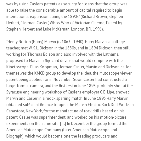
was by using Casler's patents as security for loans that the group was
able to raise the considerable amount of capital required to begin
international expansion during the 1890s" (Richard Brown, Stephen
Herbert, "Herman Casler", Who's Who of Victorian Cinema, Edited by
Stephen Herbert and Luke McKernan, London, BFI, 1996).
"Henry Norton (Harry) Marvin (c. 1863 - 1940). Harry Marvin, a college
teacher, met W.K.L. Dickson in the 1880s, and in 1894 Dickson, then still
working for Thomas Edison and also involved with the Lathams,
proposed to Marvin a flip-card device that would compete with the
Kinetoscope. Elias Koopman, Herman Casler, Marvin and Dickson called
themselves the KMCD group to develop the idea, the Mutoscope viewer
patent being applied for in November. Soon Casler had constructed a
large-format camera, and the first test in June 1895, probably shot at the
Syracuse engineering workshop of Casler's employer C.E. Lipe, showed
Marvin and Casler in a mock sparring match. In June 1895 Harry Marvin
obtained sufficient finance to open the Marvin Electric Rock Drill Works in
Canastota, New York, for the manufacture of rock drills based on his
patent. Casler was superintendent, and worked on his motion-picture
experiments on the same site. [...] In December the group formed the
American Mutoscope Company (later American Mutoscope and
Biograph), which would become one the leading producers and