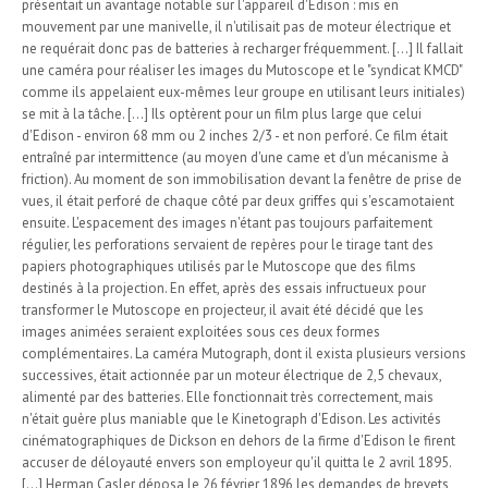
présentait un avantage notable sur l'appareil d'Edison : mis en
mouvement par une manivelle, il n'utilisait pas de moteur électrique et
ne requérait donc pas de batteries à recharger fréquemment. [...] Il fallait
une caméra pour réaliser les images du Mutoscope et le "syndicat KMCD"
comme ils appelaient eux-mêmes leur groupe en utilisant leurs initiales)
se mit à la tâche. [...] Ils optèrent pour un film plus large que celui
d'Edison - environ 68 mm ou 2 inches 2/3 - et non perforé. Ce film était
entraîné par intermittence (au moyen d'une came et d'un mécanisme à
friction). Au moment de son immobilisation devant la fenêtre de prise de
vues, il était perforé de chaque côté par deux griffes qui s'escamotaient
ensuite. L'espacement des images n'étant pas toujours parfaitement
régulier, les perforations servaient de repères pour le tirage tant des
papiers photographiques utilisés par le Mutoscope que des films
destinés à la projection. En effet, après des essais infructueux pour
transformer le Mutoscope en projecteur, il avait été décidé que les
images animées seraient exploitées sous ces deux formes
complémentaires. La caméra Mutograph, dont il exista plusieurs versions
successives, était actionnée par un moteur électrique de 2,5 chevaux,
alimenté par des batteries. Elle fonctionnait très correctement, mais
n'était guère plus maniable que le Kinetograph d'Edison. Les activités
cinématographiques de Dickson en dehors de la firme d'Edison le firent
accuser de déloyauté envers son employeur qu'il quitta le 2 avril 1895.
[...] Herman Casler déposa le 26 février 1896 les demandes de brevets