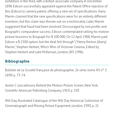
exhibitors in the filed, with a British associate company. In December
1896 Edison successfully appealed against the Patent Office rejection of
this (Edison's) camera patent, offering a new set of specifications. Harry
Marvin claimed that the new specifications were for an entirely different
invention, but this claim was thrown out on a technicality. Later, Marvin
suggested that fraud had been involved. Discouraged by low profits and
Biograph's comparative success, Edison contemplated selling his motion
picture business to Biograph for $ 500 000. On 12 April 1900, Marvin paid
Edison a $ 2500 option, but the deal fell through" ("Henry Norton (Harry)
Marvin", Stephen Herbert, Who's Who of Victorian Cinema, Edited by
Stephen Herbert and Luke McKernan, London, BFI, 1996).
Bibliographie
Bulletin de la Société française de photographie, 2e série, tome XV, n° 3,
1899, p. 73-74.
Austin C. Lescarboura, Behind the Motion-Picture Screen, New York,
Scientific American Publishing Company, 1919, p. 103.
Will Day, Illustrated Catalogue of the Will Day Historical Collection of
Cinematograph and Moving Picture Equipment, London, 1930, p. 21