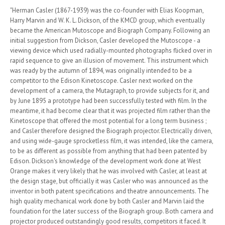
"Herman Casler (1867-1939) was the co-founder with Elias Koopman,
Harry Marvin and W. K. L. Dickson, of the KMCD group, which eventually
became the American Mutoscope and Biograph Company. Following an
initial suggestion from Dickson, Casler developed the Mutoscope - a
viewing device which used radially-mounted photographs flicked over in
rapid sequence to give an illusion of movement. This instrument which
was ready by the autumn of 1894, was originally intended to be a
competitor to the Edison Kinetoscope. Casler next worked on the
development of a camera, the Mutagraph, to provide subjects for it, and
by June 1895 a prototype had been successfully tested with film. In the
meantime, it had become clear that it was projected film rather than the
Kinetoscope that offered the most potential for a long term business ;
and Casler therefore designed the Biograph projector. Electrically driven,
and using wide-gauge sprocketless film, it was intended, like the camera,
to be as different as possible from anything that had been patented by
Edison. Dickson's knowledge of the development work done at West
Orange makes it very likely that he was involved with Casler, at least at
the design stage, but officially it was Casler who was announced as the
inventor in both patent specifications and theatre announcements. The
high quality mechanical work done by both Casler and Marvin laid the
foundation for the later success of the Biograph group. Both camera and
projector produced outstandingly good results, competitors it faced. It