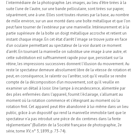
l'intermédiaire de la photographie. Les images, au lieu d'être tirées à la
suite l'une de l'autre, sur une bande pelliculaire, sont tirées sur papier,
séparément, une à une. Elles sont toutes réunies par la base, au nombre
de mille environ, sur un axe monté dans une boîte métallique et que l'on
peut faire tourner de l'extérieur par une manivelle. Intérieurement et à la
partie supérieure de la boîte un doigt métallique accroche et retient un
instant chaque image. En cet état d'arrêt l'image se trouve juste en face
d'un oculaire permettant au spectateur de la voir durant ce moment
d'arrêt. En tournant la manivelle on substitue une image à une autre, et
cette substitution est suffisamment rapide pour que, persistant sur la
rétine, les impressions successives donnent l'illusion du mouvement. Au
reste le spectateur demeure absolument libre de la vitesse de rotation et
peut, en conséquence, le ralentir ou l'arrêter, soit qu'il veuille se rendre
compte de la décomposition d'un mouvement, soit qu'il veuille en
examiner un détail à loisir. Une lampe à incandescence, alimentée par
des piles enfermées dans l'appareil, fournit l'éclairage, s'allumant au
moment où la rotation commence et s'éteignant au moment où la
rotation finit. Cet appareil peut être abandonné à lui-même dans un lieu
public, grâce à un dispositif qui rend la manivelle immobile tant que le
spectateur n'a pas introduit une pièce de dix centimes dans la fente
réglementaire" (Bulletin de la Société française de photographie, 2e
série, tome XV, n° 3, 1899, p. 73-74).