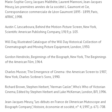
Marie-Sophie Corcy, Jacques Malthête, Laurent Mannoni, Jean-Jacques
Meusy, Les premières années de la société L. Gaumont et Cie,
Correspondance commerciale de Léon Gaumont 1895 - 1899, Paris,
AFRHC, 1998.
Austin C. Lescarboura, Behind the Motion-Picture Screen, New York,
Scientific American Publishing Company, 1919, p. 103.
Will Day, Illustrated Catalogue of the Will Day Historical Collection of
Cinematograph and Moving Picture Equipment, London, 1930.
Gordon Hendricks, Beginnings of the Biograph, New York, The Beginnings
of the American Film, 1964.
Charles Musser, The Emergence of Cinema : the American Screen to 1907,
New York, Charles Scribner's Sons, 1990.
Richard Brown, Stephen Herbert, "Herman Casler", Who's Who of Victorian
Cinema, Edited by Stephen Herbert and Luke McKernan, London, BFI, 1996.
Jean-Jacques Meusy, "Les débuts en France de l'American Mutoscope and
Biograph Company", Histoire, économie et société, n° 4, 1997, p. 671-708.