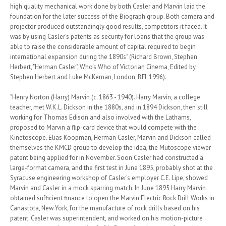
high quality mechanical work done by both Casler and Marvin laid the
foundation for the later success of the Biograph group. Both camera and
projector produced outstandingly good results, competitors it faced. It
was by using Casler's patents as security for loans that the group was
able to raise the considerable amount of capital required to begin
international expansion during the 1890s" (Richard Brown, Stephen
Herbert, "Herman Casler", Who's Who of Victorian Cinema, Edited by
Stephen Herbert and Luke McKernan, London, BFI, 1996).
"Henry Norton (Harry) Marvin (c. 1863 - 1940). Harry Marvin, a college
teacher, met W.K.L. Dickson in the 1880s, and in 1894 Dickson, then still
working for Thomas Edison and also involved with the Lathams,
proposed to Marvin a flip-card device that would compete with the
Kinetoscope. Elias Koopman, Herman Casler, Marvin and Dickson called
themselves the KMCD group to develop the idea, the Mutoscope viewer
patent being applied for in November. Soon Casler had constructed a
large-format camera, and the first test in June 1895, probably shot at the
Syracuse engineering workshop of Casler's employer C.E. Lipe, showed
Marvin and Casler in a mock sparring match. In June 1895 Harry Marvin
obtained sufficient finance to open the Marvin Electric Rock Drill Works in
Canastota, New York, for the manufacture of rock drills based on his
patent. Casler was superintendent, and worked on his motion-picture