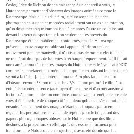
Casler, l'idée de Dickson donna naissance à un appareil à sous, le
Mutoscope, permettant d'observer des images animées comme le
Kinetoscope. Mais au lieu d'un film, le Mutoscope utilisait des
photographies sur papier, montées radialement sur un axe en rotation,
qu'un doigt mécanique immobilisait l'une après l'autre un court instant
devant les yeux du spectateur. Non seulement les brevets du
Kinetoscope étaient habilement contournés, mais le Mutoscope
présentait un avantage notable sur l'appareil d'Edison : mis en
mouvement par une manivelle, il n'utilisait pas de moteur électrique et
ne requérait donc pas de batteries à recharger fréquemment. [...] Il fallait
une caméra pour réaliser les images du Mutoscope et le "syndicat KMCD"
comme ils appelaient eux-mêmes leur groupe en utilisant leurs initiales)
se mit à la tâche. [...] Ils optèrent pour un film plus large que celui
d'Edison - environ 68 mm ou 2 inches 2/3 - et non perforé. Ce film était
entraîné par intermittence (au moyen d'une came et d'un mécanisme à
friction). Au moment de son immobilisation devant la fenêtre de prise de
vues, il était perforé de chaque côté par deux griffes qui s'escamotaient
ensuite. L'espacement des images n'étant pas toujours parfaitement
régulier, les perforations servaient de repères pour le tirage tant des
papiers photographiques utilisés par le Mutoscope que des films
destinés à la projection. En effet, après des essais infructueux pour
transformer le Mutoscope en projecteur, il avait été décidé que les