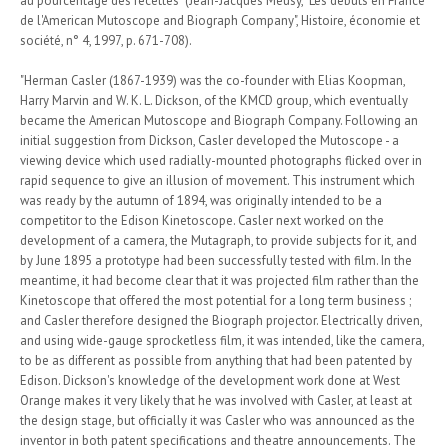
au pourcentage des recettes" (Jean-Jacques Meusy, "Les débuts en France
de l'American Mutoscope and Biograph Company", Histoire, économie et
société, n° 4, 1997, p. 671-708).
"Herman Casler (1867-1939) was the co-founder with Elias Koopman,
Harry Marvin and W. K. L. Dickson, of the KMCD group, which eventually
became the American Mutoscope and Biograph Company. Following an
initial suggestion from Dickson, Casler developed the Mutoscope - a
viewing device which used radially-mounted photographs flicked over in
rapid sequence to give an illusion of movement. This instrument which
was ready by the autumn of 1894, was originally intended to be a
competitor to the Edison Kinetoscope. Casler next worked on the
development of a camera, the Mutagraph, to provide subjects for it, and
by June 1895 a prototype had been successfully tested with film. In the
meantime, it had become clear that it was projected film rather than the
Kinetoscope that offered the most potential for a long term business ;
and Casler therefore designed the Biograph projector. Electrically driven,
and using wide-gauge sprocketless film, it was intended, like the camera,
to be as different as possible from anything that had been patented by
Edison. Dickson's knowledge of the development work done at West
Orange makes it very likely that he was involved with Casler, at least at
the design stage, but officially it was Casler who was announced as the
inventor in both patent specifications and theatre announcements. The