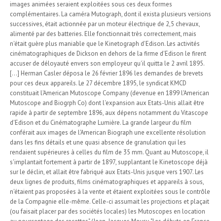
images animées seraient exploitées sous ces deux formes
complémentaires. La caméra Mutograph, dont il exista plusieurs versions
successives, était actionnée par un moteur électrique de 2,5 chevaux,
alimenté par des batteries. Elle fonctionnait très correctement, mais
n'était guère plus maniable que le Kinetograph d'Edison. Les activités
cinématographiques de Dickson en dehors de la firme d'Edison le firent
accuser de déloyauté envers son employeur qu'il quitta le 2 avril 1895.
[...] Herman Casler déposa le 26 février 1896 les demandes de brevets
pour ces deux appareils. Le 27 décembre 1895, le syndicat KMCD
constituait l'American Mutoscope Company (devenue en 1899 l'American
Mutoscope and Biogrph Co) dont l'expansion aux Etats-Unis allait être
rapide à partir de septembre 1896, aux dépens notamment du Vitascope
d'Edison et du Cinématographe Lumière. La grande largeur du film
conférait aux images de l'American Biograph une excellente résolution
dans les fins détails et une quasi absence de granulation qui les
rendaient supérieures à celles du film de 35 mm. Quant au Mutoscope, il
s'implantait fortement à partir de 1897, supplantant le Kinetoscope déjà
sur le déclin, et allait être fabriqué aux Etats-Unis jusque vers 1907. Les
deux lignes de produits, films cinématographiques et appareils à sous,
n'étaient pas proposées à la vente et étaient exploitées sous le contrôle
de la Compagnie elle-même. Celle-ci assumait les projections et plaçait
(ou faisait placer par des sociétés locales) les Mutoscopes en location