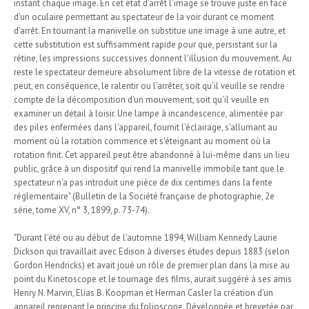
instant chaque image. En cet état d'arrêt l'image se trouve juste en face
d'un oculaire permettant au spectateur de la voir durant ce moment
d'arrêt. En tournant la manivelle on substitue une image à une autre, et
cette substitution est suffisamment rapide pour que, persistant sur la
rétine, les impressions successives donnent l'illusion du mouvement. Au
reste le spectateur demeure absolument libre de la vitesse de rotation et
peut, en conséquence, le ralentir ou l'arrêter, soit qu'il veuille se rendre
compte de la décomposition d'un mouvement, soit qu'il veuille en
examiner un détail à loisir. Une lampe à incandescence, alimentée par
des piles enfermées dans l'appareil, fournit l'éclairage, s'allumant au
moment où la rotation commence et s'éteignant au moment où la
rotation finit. Cet appareil peut être abandonné à lui-même dans un lieu
public, grâce à un dispositif qui rend la manivelle immobile tant que le
spectateur n'a pas introduit une pièce de dix centimes dans la fente
réglementaire" (Bulletin de la Société française de photographie, 2e
série, tome XV, n° 3, 1899, p. 73-74).
"Durant l'été ou au début de l'automne 1894, William Kennedy Laurie
Dickson qui travaillait avec Edison à diverses études depuis 1883 (selon
Gordon Hendricks) et avait joué un rôle de premier plan dans la mise au
point du Kinetoscope et le tournage des films, aurait suggéré à ses amis
Henry N. Marvin, Elias B. Koopman et Herman Casler la création d'un
appareil reprenant le principe du folioscope. Développée et brevetée par