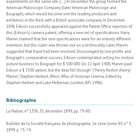
experiments on the same site. [...] In December the group formed the
American Mutoscope Company (later American Mutoscope and
Biograph), which would become one the leading producers and
exhibitors in the filed, with a British associate company. In December
1896 Edison successfully appealed against the Patent Office rejection of
this (Edison's) camera patent, offering a new set of specifications. Harry
Marvin claimed that the new specifications were for an entirely different
invention, but this claim was thrown out on a technicality. Later, Marvin
suggested that fraud had been involved. Discouraged by low profits and
Biograph's comparative success, Edison contemplated selling his motion
picture business to Biograph for $ 500 000. On 12 April 1900, Marvin paid
Edison a $ 2500 option, but the deal fell through" ("Henry Norton (Harry)
Marvin", Stephen Herbert, Who's Who of Victorian Cinema, Edited by
Stephen Herbert and Luke McKernan, London, BFI, 1996).
Bibliographie
La Nature, n° 1336, 31 décembre 1899, pp. 79-80.
Bulletin de la Société française de photographie, 2e série, tome XV, n° 3,
1899, p. 73-74.