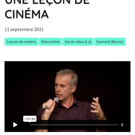
CINÉMA
11 septembre 2021
Leçons de cinéma
Rencontres
Vie de Jésus (La)
Dumont (Bruno)