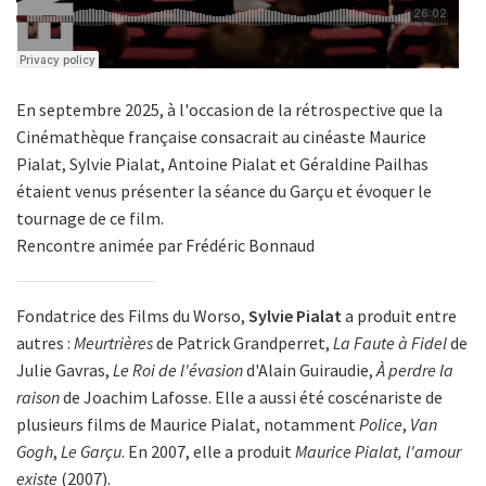
En septembre 2025, à l'occasion de la rétrospective que la
Cinémathèque française consacrait au cinéaste Maurice
Pialat, Sylvie Pialat, Antoine Pialat et Géraldine Pailhas
étaient venus présenter la séance du Garçu et évoquer le
tournage de ce film.
Rencontre animée par Frédéric Bonnaud
Fondatrice des Films du Worso,
Sylvie Pialat
a produit entre
autres :
Meurtrières
de Patrick Grandperret,
La Faute à Fidel
de
Julie Gavras,
Le Roi de l'évasion
d'Alain Guiraudie,
À perdre la
raison
de Joachim Lafosse. Elle a aussi été coscénariste de
plusieurs films de Maurice Pialat, notamment
Police
,
Van
Gogh
,
Le Garçu
. En 2007, elle a produit
Maurice Pialat, l'amour
existe
(2007).