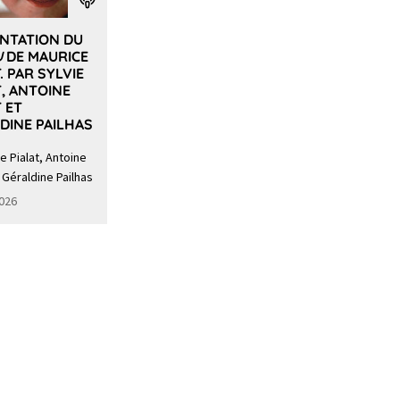
NTATION DU
U
DE MAURICE
. PAR SYLVIE
T, ANTOINE
T ET
DINE PAILHAS
ie Pialat, Antoine
t Géraldine Pailhas
2026