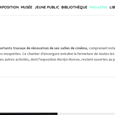
XPOSITION
MUSÉE
JEUNE PUBLIC
BIBLIOTHÈQUE
MAGAZINE
LI
rtants travaux de rénovation de ses salles de cinéma,
comprenant not
es moquettes. Ce chantier d’envergure entraîne la fermeture de toutes les 
Les autres activités, dont l'exposition
Marilyn Monroe
, restent ouvertes au pu