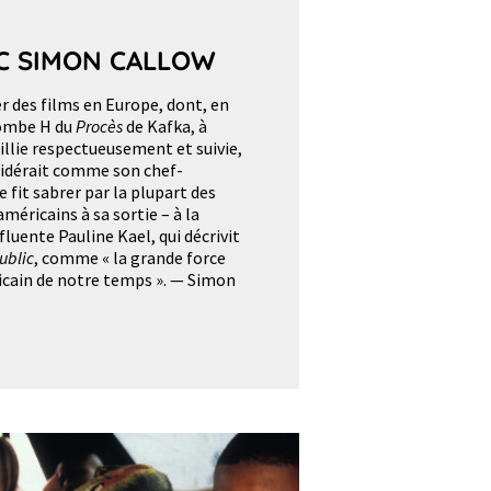
C SIMON CALLOW
er des films en Europe, dont, en
bombe H du
Procès
de Kafka, à
eillie respectueusement et suivie,
nsidérait comme son chef-
se fit sabrer par la plupart des
américains à sa sortie – à la
fluente Pauline Kael, qui décrivit
ublic
, comme « la grande force
icain de notre temps ». — Simon