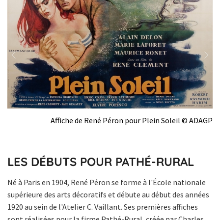
Previous
Next
) ©
Affiche de René Péron pour Plein Soleil © ADAGP
GP
LES DÉBUTS POUR PATHÉ-RURAL
Né à Paris en 1904, René Péron se forme à l'École nationale
supérieure des arts décoratifs et débute au début des années
1920 au sein de l'Atelier C. Vaillant. Ses premières affiches
sont réalisées pour la firme Pathé-Rural, créée par Charles