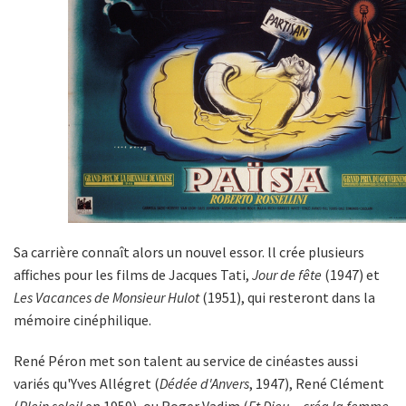
Sa carrière connaît alors un nouvel essor. ll crée plusieurs
affiches pour les films de Jacques Tati,
Jour de fête
(1947) et
Les Vacances de Monsieur Hulot
(1951), qui resteront dans la
mémoire cinéphilique.
René Péron met son talent au service de cinéastes aussi
variés qu'Yves Allégret (
Dédée d'Anvers
, 1947), René Clément
(
Plein soleil
en 1959), ou Roger Vadim (
Et Dieu... créa la femme
,