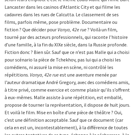
Lancaster dans les casinos d’Atlantic City et qui filme les
cadavres dans les rues de Calcutta. Le classement de ses
films, parfois même, pose problème. Documentaire ou
fiction ? Que décider pour
Vanya, 42e rue
? Voilà un film,
tourné par des acteurs professionnels, qui raconte l’histoire
d’une famille, à la fin du XIXe siècle, dans la Russie profonde.
Fiction donc ? Bien sûr. Sauf que ce n’est pas Malle qui a choisi
pour scénario la pièce de Tchekhov, pas lui qui a choisi les
comédiens, ni assuré la mise en scène, ni contrôlé les
répétitions.
Vanya, 42e rue
est une aventure menée par
l’auteur dramatique André Gregory, avec des comédiens amis,
à titre privé, comme exercice et comme plaisir qu’ils s’offrent
à eux-mêmes. Malle assiste à une répétition, est emballé,
propose de tourner la représentation, il dispose de huit jours.
Et voilà le film. Mise en boîte d’une pièce de théâtre ? Oui,
c’est une définition acceptable. Sauf que ce document (car
cela en est un, incontestablement), à la différence de toutes
les autres tentatives de ce type, échappe à la sécheresse, à la