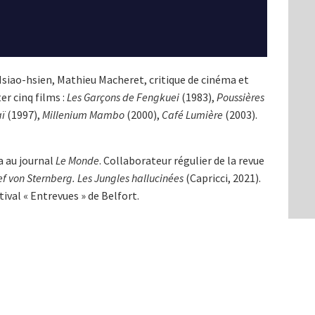
Hsiao-hsien, Mathieu Macheret, critique de cinéma et
ter cinq films :
Les Garçons de Fengkuei
(1983),
Poussières
aï
(1997),
Millenium Mambo
(2000),
Café Lumière
(2003).
a au journal
Le Monde
. Collaborateur régulier de la revue
ef von Sternberg. Les Jungles hallucinées
(Capricci, 2021).
stival « Entrevues » de Belfort.