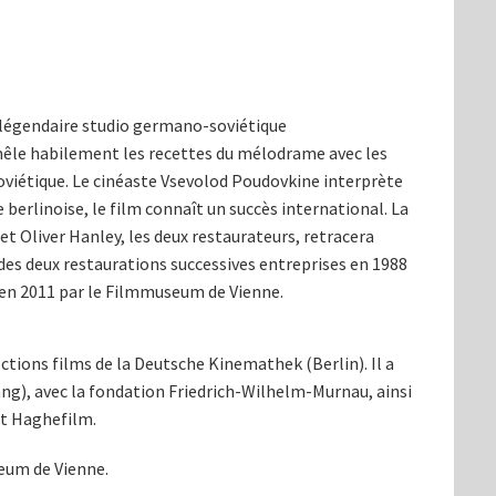
 légendaire studio germano-soviétique
êle habilement les recettes du mélodrame avec les
viétique. Le cinéaste Vsevolod Poudovkine interprète
re berlinoise, le film connaît un succès international. La
t Oliver Hanley, les deux restaurateurs, retracera
e des deux restaurations successives entreprises en 1988
 en 2011 par le Filmmuseum de Vienne.
ections films de la Deutsche Kinemathek (Berlin). Il a
ang), avec la fondation Friedrich-Wilhelm-Murnau, ainsi
et Haghefilm.
eum de Vienne.