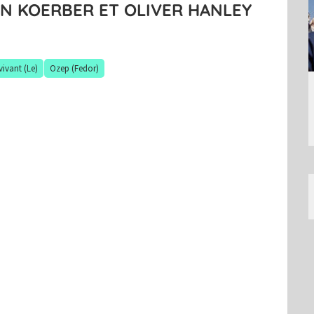
N KOERBER ET OLIVER HANLEY
ivant (Le)
Ozep (Fedor)