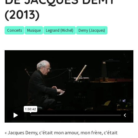
(2013)
Concerts
Musique
Legrand (Michel)
Demy (Jacques)
« Jacques Demy, c'était mon amour, mon frère, c'était