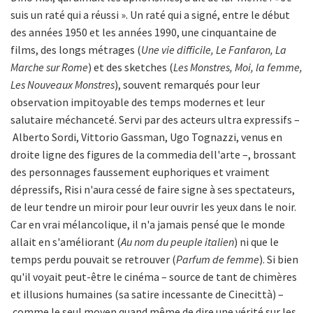
suis un raté qui a réussi ». Un raté qui a signé, entre le début
des années 1950 et les années 1990, une cinquantaine de
films, des longs métrages (
Une vie difficile, Le Fanfaron, La
Marche sur Rome
) et des sketches (
Les Monstres, Moi, la femme,
Les Nouveaux Monstres
), souvent remarqués pour leur
observation impitoyable des temps modernes et leur
salutaire méchanceté. Servi par des acteurs ultra expressifs –
Alberto Sordi, Vittorio Gassman, Ugo Tognazzi, venus en
droite ligne des figures de la commedia dell'arte –, brossant
des personnages faussement euphoriques et vraiment
dépressifs, Risi n'aura cessé de faire signe à ses spectateurs,
de leur tendre un miroir pour leur ouvrir les yeux dans le noir.
Car en vrai mélancolique, il n'a jamais pensé que le monde
allait en s'améliorant (
Au nom du peuple italien
) ni que le
temps perdu pouvait se retrouver (
Parfum de femme
). Si bien
qu'il voyait peut-être le cinéma – source de tant de chimères
et illusions humaines (sa satire incessante de Cinecittà) –
comme le seul moyen quand même de dire une vérité sur les