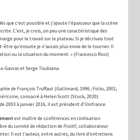
ès que c'est possible et j'ajoute l'épaisseur que la scène
crite. C'est, je crois, un peu une caractéristique des
arge pour le travail sur le plateau. Si je décrivais tout
-être qu'ensuite je n'aurais plus envie de le tourner. Il
ation ou la situation du moment. » (Francesco Rosi)
a-Gavras et Serge Toubiana.
aphie de François Truffaut (Gallimard, 1996 ; Folio, 2001,
méricaine
, consacré à Helen Scott (Stock, 2020).
e 2003 à janvier 2016, il est président d’Unifrance.
Ciment
est maître de conférences en civilisation
mbre du comité de rédaction de
Positif
, collaborateur
nter. Il est l'auteur, entre autres, du livre d'entretiens