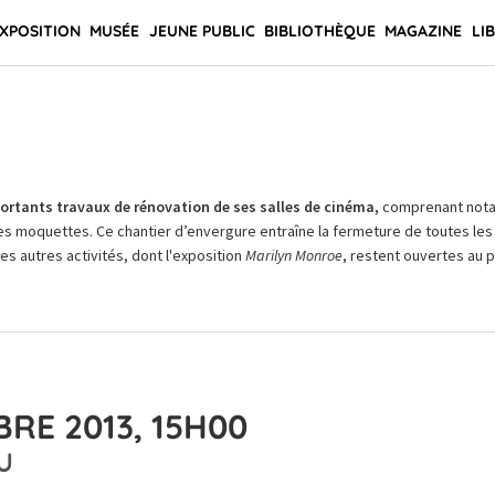
XPOSITION
MUSÉE
JEUNE PUBLIC
BIBLIOTHÈQUE
MAGAZINE
LI
rtants travaux de rénovation de ses salles de cinéma,
comprenant not
es moquettes. Ce chantier d’envergure entraîne la fermeture de toutes les 
Les autres activités, dont l'exposition
Marilyn Monroe
, restent ouvertes au pu
RE 2013, 15H00
U