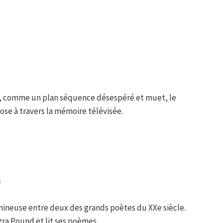
, comme un plan séquence désespéré et muet, le
pose à travers la mémoire télévisée.
F
mineuse entre deux des grands poètes du XXe siècle.
Ezra Pound et lit ses poèmes.