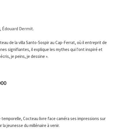
, Édouard Dermit.
au de la villa Santo-Sospir au Cap-Ferrat, où il entreprit de
gnes signifiantes, il explique les mythes qui l'ont inspiré et
'écris, je peins, je dessine ».
000
 temporelle, Cocteau livre face caméra ses impressions sur
 la jeunesse du millénaire à venir.