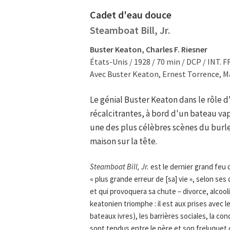
Cadet d'eau douce
Steamboat Bill, Jr.
Buster Keaton, Charles F. Riesner
États-Unis / 1928 / 70 min / DCP / INT. F
Avec Buster Keaton, Ernest Torrence, M
Le génial Buster Keaton dans le rôle 
récalcitrantes, à bord d'un bateau vapeu
une des plus célèbres scènes du burle
maison sur la tête.
Steamboat Bill, Jr.
est le dernier grand feu d
« plus grande erreur de [sa] vie », selon ses
et qui provoquera sa chute – divorce, alcoolis
keatonien triomphe : il est aux prises avec l
bateaux ivres), les barrières sociales, la c
sont tendus entre le père et son freluquet d