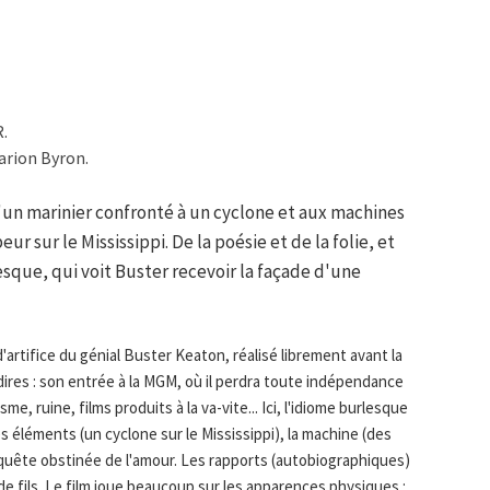
R.
arion Byron.
d'un marinier confronté à un cyclone et aux machines
r sur le Mississippi. De la poésie et de la folie, et
sque, qui voit Buster recevoir la façade d'une
'artifice du génial Buster Keaton, réalisé librement avant la
 dires : son entrée à la MGM, où il perdra toute indépendance
me, ruine, films produits à la va-vite... Ici, l'idiome burlesque
es éléments (un cyclone sur le Mississippi), la machine (des
onquête obstinée de l'amour. Les rapports (autobiographiques)
e fils. Le film joue beaucoup sur les apparences physiques :