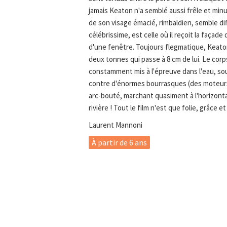
jamais Keaton n'a semblé aussi frêle et minu
de son visage émacié, rimbaldien, semble dif
célébrissime, est celle où il reçoit la façade
d'une fenêtre. Toujours flegmatique, Keato
deux tonnes qui passe à 8 cm de lui. Le cor
constamment mis à l'épreuve dans l'eau, sous 
contre d'énormes bourrasques (des moteurs 
arc-bouté, marchant quasiment à l'horizont
rivière ! Tout le film n'est que folie, grâce e
Laurent Mannoni
À partir de 6 ans