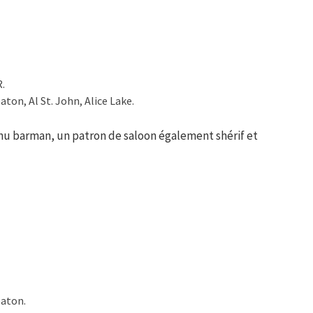
R.
ton, Al St. John, Alice Lake.
nu barman, un patron de saloon également shérif et
eaton.