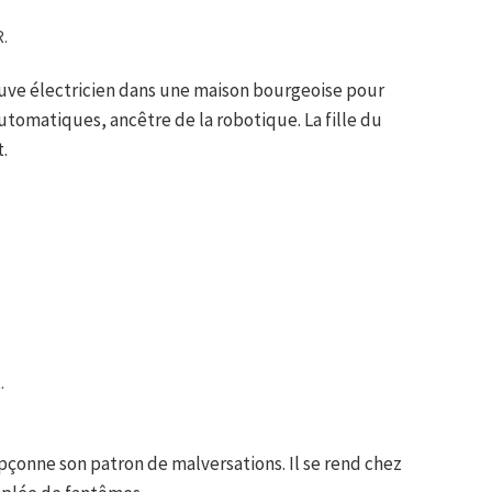
R.
ouve électricien dans une maison bourgeoise pour
tomatiques, ancêtre de la robotique. La fille du
t.
.
pçonne son patron de malversations. Il se rend chez