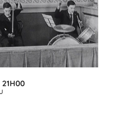
, 21H00
U