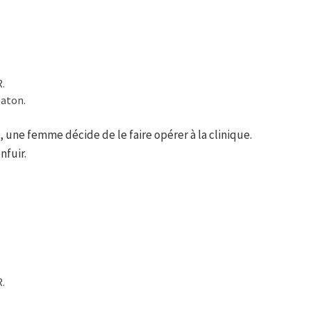
R.
eaton.
 une femme décide de le faire opérer à la clinique.
nfuir.
R.