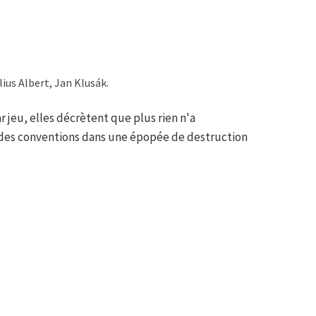
ius Albert, Jan Klusák.
r jeu, elles décrètent que plus rien n'a
t des conventions dans une épopée de destruction