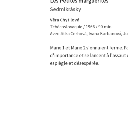
Les Petites marguerites
Sedmikrásky
Věra Chytilová
Tchécoslovaquie / 1966 / 90 min
Avec Jitka Cerhová, Ivana Karbanová, Jul
Marie 1 et Marie 2 s'ennuient ferme. Pa
d'importance et se lancent à l'assau
espiègle et désespérée.