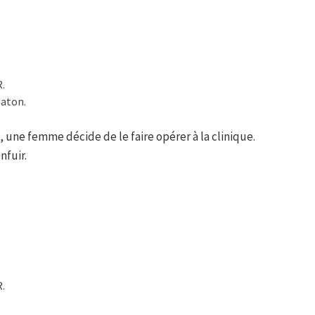
R.
eaton.
 une femme décide de le faire opérer à la clinique.
nfuir.
R.