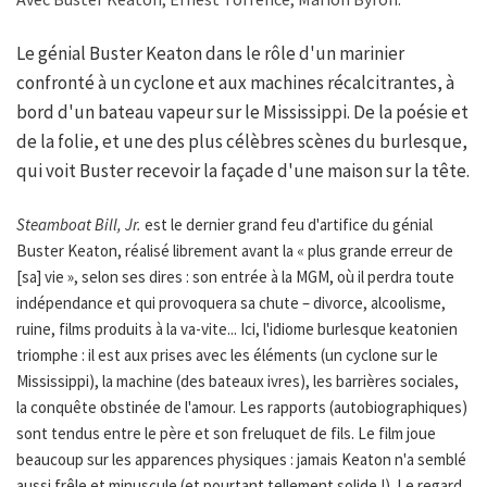
Le génial Buster Keaton dans le rôle d'un marinier
confronté à un cyclone et aux machines récalcitrantes, à
bord d'un bateau vapeur sur le Mississippi. De la poésie et
de la folie, et une des plus célèbres scènes du burlesque,
qui voit Buster recevoir la façade d'une maison sur la tête.
Steamboat Bill, Jr.
est le dernier grand feu d'artifice du génial
Buster Keaton, réalisé librement avant la « plus grande erreur de
[sa] vie », selon ses dires : son entrée à la MGM, où il perdra toute
indépendance et qui provoquera sa chute – divorce, alcoolisme,
ruine, films produits à la va-vite... Ici, l'idiome burlesque keatonien
triomphe : il est aux prises avec les éléments (un cyclone sur le
Mississippi), la machine (des bateaux ivres), les barrières sociales,
la conquête obstinée de l'amour. Les rapports (autobiographiques)
sont tendus entre le père et son freluquet de fils. Le film joue
beaucoup sur les apparences physiques : jamais Keaton n'a semblé
aussi frêle et minuscule (et pourtant tellement solide !). Le regard