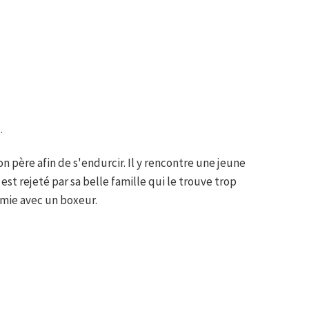
.
n père afin de s'endurcir. Il y rencontre une jeune
t rejeté par sa belle famille qui le trouve trop
nymie avec un boxeur.