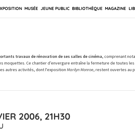
XPOSITION
MUSÉE
JEUNE PUBLIC
BIBLIOTHÈQUE
MAGAZINE
LI
rtants travaux de rénovation de ses salles de cinéma,
comprenant not
es moquettes. Ce chantier d’envergure entraîne la fermeture de toutes les 
Les autres activités, dont l'exposition
Marilyn Monroe
, restent ouvertes au pu
IER 2006, 21H30
U