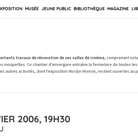
XPOSITION
MUSÉE
JEUNE PUBLIC
BIBLIOTHÈQUE
MAGAZINE
LI
rtants travaux de rénovation de ses salles de cinéma,
comprenant not
es moquettes. Ce chantier d’envergure entraîne la fermeture de toutes les 
Les autres activités, dont l'exposition
Marilyn Monroe
, restent ouvertes au pu
IER 2006, 19H30
U