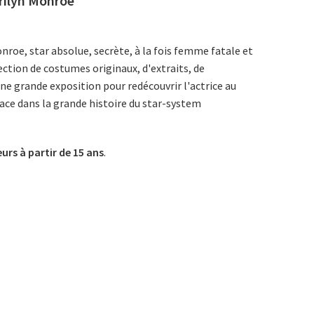
arilyn Monroe
roe, star absolue, secrète, à la fois femme fatale et
ection de costumes originaux, d'extraits, de
e grande exposition pour redécouvrir l'actrice au
place dans la grande histoire du star-system
eurs à partir de 15 ans
.