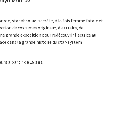
arilyn Monroe
roe, star absolue, secrète, à la fois femme fatale et
ection de costumes originaux, d'extraits, de
e grande exposition pour redécouvrir l'actrice au
place dans la grande histoire du star-system
eurs à partir de 15 ans
.