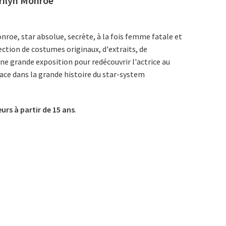
arilyn Monroe
roe, star absolue, secrète, à la fois femme fatale et
ection de costumes originaux, d'extraits, de
e grande exposition pour redécouvrir l'actrice au
place dans la grande histoire du star-system
eurs à partir de 15 ans
.