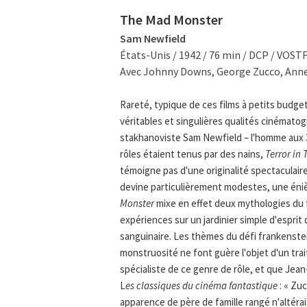
The Mad Monster
Sam Newfield
États-Unis / 1942 / 76 min / DCP / VOST
Avec Johnny Downs, George Zucco, Anne
Rareté, typique de ces films à petits budget
véritables et singulières qualités cinémato
stakhanoviste Sam Newfield – l'homme aux 
rôles étaient tenus par des nains,
Terror in
témoigne pas d'une originalité spectaculaire
devine particulièrement modestes, une éniè
Monster
mixe en effet deux mythologies du 
expériences sur un jardinier simple d'espri
sanguinaire. Les thèmes du défi frankensteini
monstruosité ne font guère l'objet d'un tra
spécialiste de ce genre de rôle, et que Jea
L
es classiques du cinéma fantastique
: « Zu
apparence de père de famille rangé n'altérait