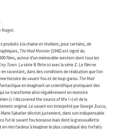
F
 Nagel.
s produits à la chaine et révélant, pour certains, de
graphiques,
The Mad Monster
(1942) est signé du
300 films, auteur d'un mémorable western dont tous les
 Tiny Town
. La série B flirte ici avec la série Z. Le film ne
 en racontant, dans des conditions de réalisation que l'on
me histoire de savant fou et de loup-garou.
The Mad
fantastique en imaginant un scientifique pratiquant des
t qui se transforme ainsi régulièrement en monstre
en (« I discovered the source of life ! ») et de la
itement original. Le savant est interprété par George Zucco,
n-Marie Sabatier décrivit justement, dans son indispensable
cco fut le savant fou bonasse mais dont la grassouillette
 en rien l'ardeur à imaginer le plus compliqué des forfaits