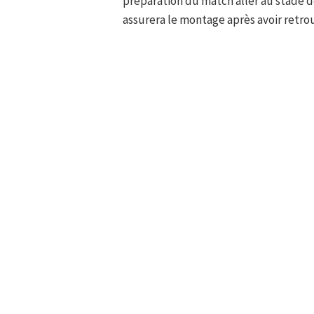
préparation du match aller au stade de 
assurera le montage après avoir retro