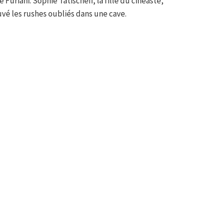
Furiani. Sophie Tatischeff, la fille du cinéaste,
uvé les rushes oubliés dans une cave.