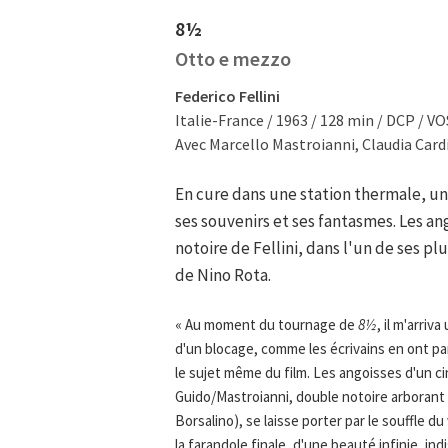
8½
Otto e mezzo
Federico Fellini
Italie-France / 1963 / 128 min / DCP / V
Avec Marcello Mastroianni, Claudia Card
En cure dans une station thermale, un
ses souvenirs et ses fantasmes. Les a
notoire de Fellini, dans l'un de ses plu
de Nino Rota.
« Au moment du tournage de
8½
, il m'arri
d'un blocage, comme les écrivains en ont par
le sujet même du film. Les angoisses d'un ci
Guido/Mastroianni, double notoire arborant t
Borsalino), se laisse porter par le souffle d
la farandole finale, d'une beauté infinie, i