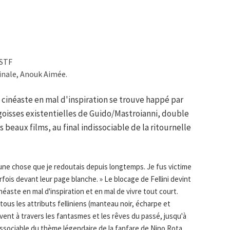
OSTF
inale, Anouk Aimée.
 cinéaste en mal d'inspiration se trouve happé par
ngoisses existentielles de Guido/Mastroianni, double
s beaux films, au final indissociable de la ritournelle
va une chose que je redoutais depuis longtemps. Je fus victime
fois devant leur page blanche. » Le blocage de Fellini devint
néaste en mal d'inspiration et en mal de vivre tout court.
ous les attributs felliniens (manteau noir, écharpe et
u vent à travers les fantasmes et les rêves du passé, jusqu'à
ndissociable du thème légendaire de la fanfare de Nino Rota.