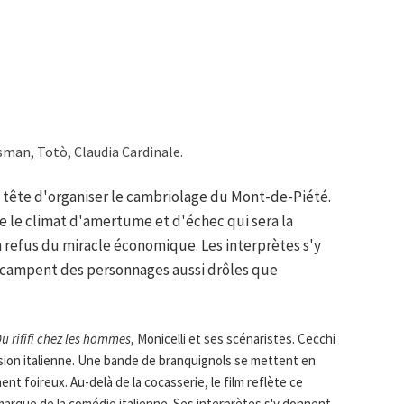
sman, Totò, Claudia Cardinale.
tête d'organiser le cambriolage du Mont-de-Piété.
ète le climat d'amertume et d'échec qui sera la
 refus du miracle économique. Les interprètes s'y
 campent des personnages aussi drôles que
u rififi chez les hommes
, Monicelli et ses scénaristes. Cecchi
rsion italienne. Une bande de branquignols se mettent en
nt foireux. Au-delà de la cocasserie, le film reflète ce
marque de la comédie italienne. Ses interprètes s'y donnent