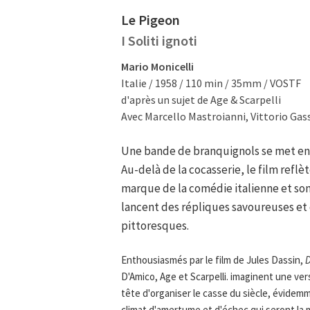
Le Pigeon
I Soliti ignoti
Mario Monicelli
Italie / 1958 / 110 min / 35mm / VOSTF
d'après un sujet de Age & Scarpelli
Avec Marcello Mastroianni, Vittorio Gas
Une bande de branquignols se met en 
Au-delà de la cocasserie, le film refl
marque de la comédie italienne et son
lancent des répliques savoureuses et
pittoresques.
Enthousiasmés par le film de Jules Dassin,
D
D'Amico, Age et Scarpelli. imaginent une ve
tête d'organiser le casse du siècle, évidemme
climat d'amertume et d'échec qui seront la 