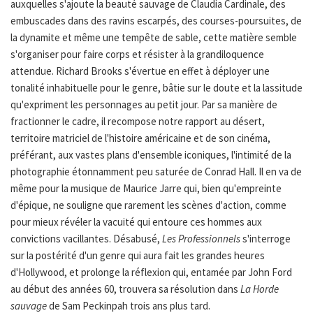
auxquelles s'ajoute la beauté sauvage de Claudia Cardinale, des
embuscades dans des ravins escarpés, des courses-poursuites, de
la dynamite et même une tempête de sable, cette matière semble
s'organiser pour faire corps et résister à la grandiloquence
attendue. Richard Brooks s'évertue en effet à déployer une
tonalité inhabituelle pour le genre, bâtie sur le doute et la lassitude
qu'expriment les personnages au petit jour. Par sa manière de
fractionner le cadre, il recompose notre rapport au désert,
territoire matriciel de l'histoire américaine et de son cinéma,
préférant, aux vastes plans d'ensemble iconiques, l'intimité de la
photographie étonnamment peu saturée de Conrad Hall. Il en va de
même pour la musique de Maurice Jarre qui, bien qu'empreinte
d'épique, ne souligne que rarement les scènes d'action, comme
pour mieux révéler la vacuité qui entoure ces hommes aux
convictions vacillantes. Désabusé,
Les Professionnels
s'interroge
sur la postérité d'un genre qui aura fait les grandes heures
d'Hollywood, et prolonge la réflexion qui, entamée par John Ford
au début des années 60, trouvera sa résolution dans
La Horde
sauvage
de Sam Peckinpah trois ans plus tard.