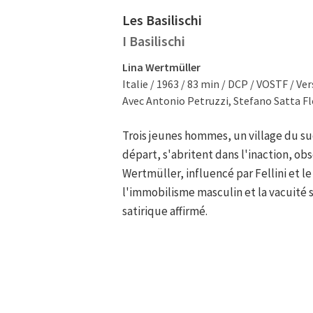
Les Basilischi
I Basilischi
Lina Wertmüller
Italie / 1963 / 83 min / DCP / VOSTF / Ve
Avec Antonio Petruzzi, Stefano Satta Flo
Trois jeunes hommes, un village du sud
départ, s'abritent dans l'inaction, ob
Wertmüller, influencé par Fellini et l
l'immobilisme masculin et la vacuité 
satirique affirmé.