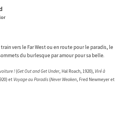
d
lor
train vers le Far West ou en route pour le paradis, le
s sommets du burlesque par amour pour sa belle.
voiture !
(
Get Out and Get Under
, Hal Roach, 1920),
Viré à
1920) et
Voyage au Paradis
(
Never Weaken
, Fred Newmeyer et