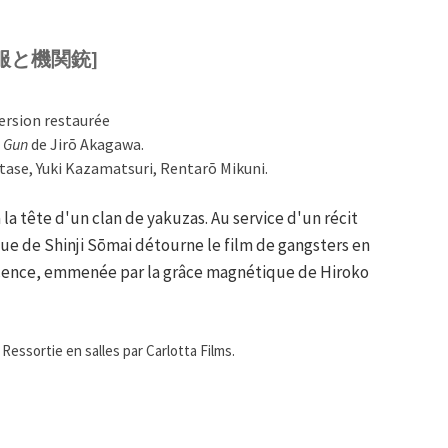
ーラー服と機関銃]
Version restaurée
e Gun
de Jirō Akagawa.
ase, Yuki Kazamatsuri, Rentarō Mikuni.
a tête d'un clan de yakuzas. Au service d'un récit
ue de Shinji Sōmai détourne le film de gangsters en
scence, emmenée par la grâce magnétique de Hiroko
essortie en salles par Carlotta Films.