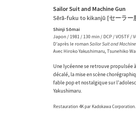
Sailor Suit and Machine Gun
Sērā-fuku to kikanjū [セ
Shinji Sōmai
Japon / 1981 / 130 min / DCP / VOSTF / 
D'après le roman
Sailor Suit and Machin
Avec Hiroko Yakushimaru, Tsunehiko Wat
Une lycéenne se retrouve propulsée à l
décalé, la mise en scène chorégraphiq
fable pop et nostalgique sur l'adole
Yakushimaru.
Restauration 4K par Kadokawa Corporation. R