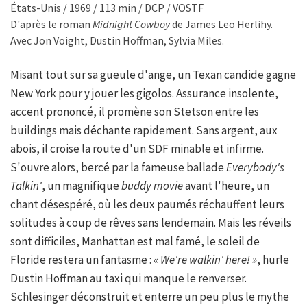
États-Unis / 1969 / 113 min / DCP / VOSTF
D'après le roman
Midnight Cowboy
de James Leo Herlihy.
Avec Jon Voight, Dustin Hoffman, Sylvia Miles.
Misant tout sur sa gueule d'ange, un Texan candide gagne
New York pour y jouer les gigolos. Assurance insolente,
accent prononcé, il promène son Stetson entre les
buildings mais déchante rapidement. Sans argent, aux
abois, il croise la route d'un SDF minable et infirme.
S'ouvre alors, bercé par la fameuse ballade
Everybody's
Talkin'
, un magnifique
buddy movie
avant l'heure, un
chant désespéré, où les deux paumés réchauffent leurs
solitudes à coup de rêves sans lendemain. Mais les réveils
sont difficiles, Manhattan est mal famé, le soleil de
Floride restera un fantasme :
« We're walkin' here! »
, hurle
Dustin Hoffman au taxi qui manque le renverser.
Schlesinger déconstruit et enterre un peu plus le mythe