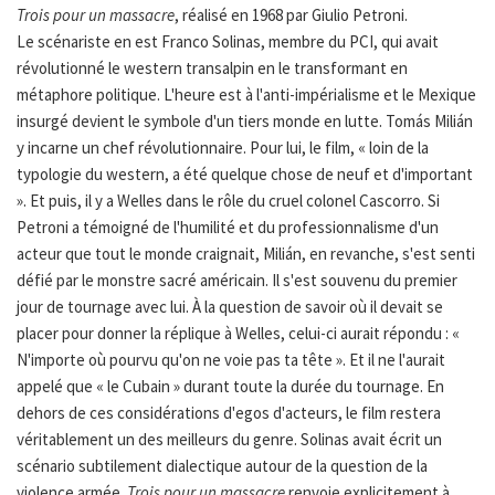
Trois pour un massacre
, réalisé en 1968 par Giulio Petroni.
Le scénariste en est Franco Solinas, membre du PCI, qui avait
révolutionné le western transalpin en le transformant en
métaphore politique. L'heure est à l'anti-impérialisme et le Mexique
insurgé devient le symbole d'un tiers monde en lutte. Tomás Milián
y incarne un chef révolutionnaire. Pour lui, le film, « loin de la
typologie du western, a été quelque chose de neuf et d'important
». Et puis, il y a Welles dans le rôle du cruel colonel Cascorro. Si
Petroni a témoigné de l'humilité et du professionnalisme d'un
acteur que tout le monde craignait, Milián, en revanche, s'est senti
défié par le monstre sacré américain. Il s'est souvenu du premier
jour de tournage avec lui. À la question de savoir où il devait se
placer pour donner la réplique à Welles, celui-ci aurait répondu : «
N'importe où pourvu qu'on ne voie pas ta tête ». Et il ne l'aurait
appelé que « le Cubain » durant toute la durée du tournage. En
dehors de ces considérations d'egos d'acteurs, le film restera
véritablement un des meilleurs du genre. Solinas avait écrit un
scénario subtilement dialectique autour de la question de la
violence armée.
Trois pour un massacre
renvoie explicitement à