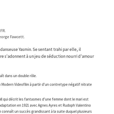
 FR.
eorge Fawcett.
 danseuse Yasmin. Se sentant trahi par elle, il
tre s'adonnent à un jeu de séduction nourri d'amour
aît dans un double rôle.
 Modern Videofilm à partir d’un contretype négatif nitrate
ull qui décrit les fantasmes d’une femme dont le mari est
l’adaptation en 1921 avec Agnes Ayres et Rudoph Valentino
 film connaît un succès grandissant à la suite duquel plusieurs