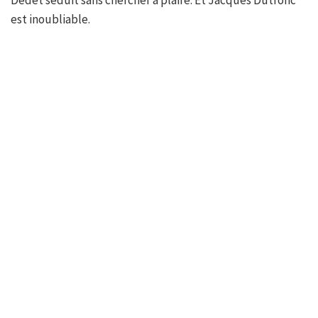
Dedet séduit sans chercher à plaire. Et Jacques Dutronc
est inoubliable.