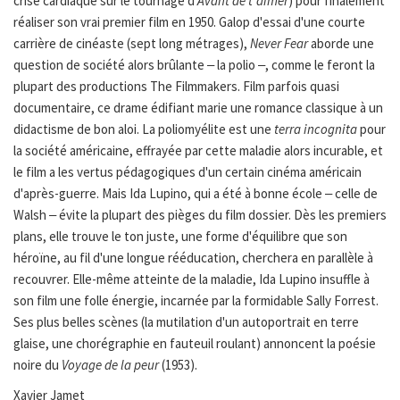
crise cardiaque sur le tournage d'
Avant de t'aimer
) pour finalement
réaliser son vrai premier film en 1950. Galop d'essai d'une courte
carrière de cinéaste (sept long métrages),
Never Fear
aborde une
question de société alors brûlante ‒ la polio ‒, comme le feront la
plupart des productions The Filmmakers. Film parfois quasi
documentaire, ce drame édifiant marie une romance classique à un
didactisme de bon aloi. La poliomyélite est une
terra incognita
pour
la société américaine, effrayée par cette maladie alors incurable, et
le film a les vertus pédagogiques d'un certain cinéma américain
d'après-guerre. Mais Ida Lupino, qui a été à bonne école ‒ celle de
Walsh ‒ évite la plupart des pièges du film dossier. Dès les premiers
plans, elle trouve le ton juste, une forme d'équilibre que son
héroïne, au fil d'une longue rééducation, cherchera en parallèle à
recouvrer. Elle-même atteinte de la maladie, Ida Lupino insuffle à
son film une folle énergie, incarnée par la formidable Sally Forrest.
Ses plus belles scènes (la mutilation d'un autoportrait en terre
glaise, une chorégraphie en fauteuil roulant) annoncent la poésie
noire du
Voyage de la peur
(1953).
Xavier Jamet