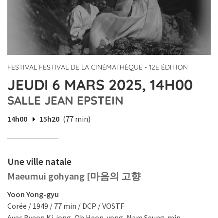
FESTIVAL FESTIVAL DE LA CINÉMATHÈQUE - 12E ÉDITION
JEUDI 6 MARS 2025, 14H00
SALLE JEAN EPSTEIN
14h00
15h20
(77 min)
Une ville natale
Maeumui gohyang [마음의 고향
Yoon Yong-gyu
Corée / 1949 / 77 min / DCP / VOSTF
Avec Byeon Ki-jong, Oh Heon-yong, Nam Seung-min.