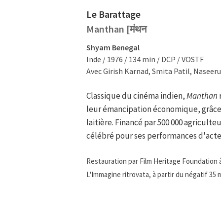
Le Barattage
Manthan [मंथन
Shyam Benegal
Inde / 1976 / 134 min / DCP / VOSTF
Avec Girish Karnad, Smita Patil, Naseer
Classique du cinéma indien,
Manthan
r
leur émancipation économique, grâce à
laitière. Financé par 500 000 agricul
célébré pour ses performances d'acteu
Restauration par Film Heritage Foundation à
L'Immagine ritrovata, à partir du négatif 35